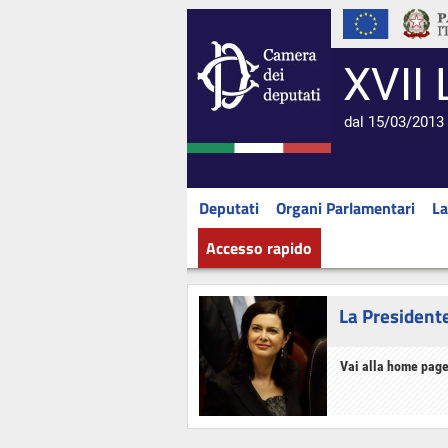
XVII 
dal 15/03/2013 
Deputati
Organi Parlamentari
La
Accesso rapido
La President
Vai alla home page