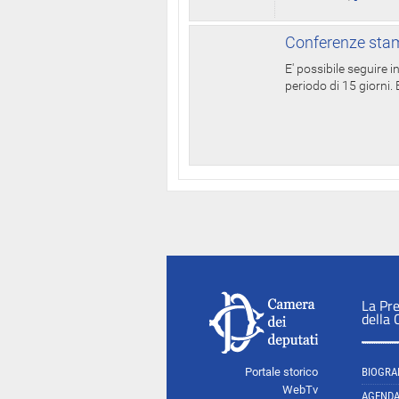
Conferenze stam
E' possibile seguire 
periodo di 15 giorni. E
La Pr
della
Portale storico
BIOGRA
WebTv
AGEND