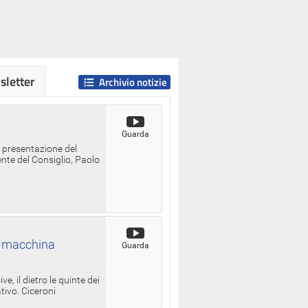
letter
Archivio notizie
Guarda
a presentazione del
ente del Consiglio, Paolo
la macchina
Guarda
, il dietro le quinte dei
ativo. Ciceroni