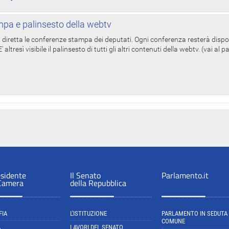
pa e palinsesto della webtv
in diretta le conferenze stampa dei deputati. Ogni conferenza resterà dispo
' altresì visibile il palinsesto di tutti gli altri contenuti della webtv. (vai al 
esidente
Il Senato
Parlamento.it
 Camera
della Repubblica
FIA
L'ISTITUZIONE
PARLAMENTO IN SEDUTA
COMUNE
A
LAVORI DEL SENATO