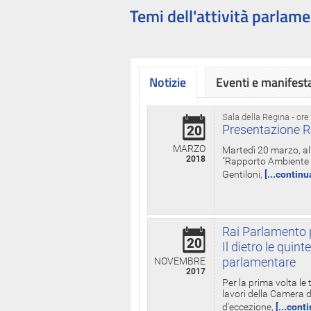
Temi dell'attività parlame
Notizie
Eventi e manifest
Sala della Regina - ore
Presentazione R
20
MARZO
Martedì 20 marzo, all
2018
"Rapporto Ambiente di
Gentiloni,
[...continu
Rai Parlamento p
20
Il dietro le qui
parlamentare
NOVEMBRE
2017
Per la prima volta le
lavori della Camera de
d'eccezione,
[...cont