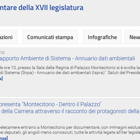
ntare della XVII legislatura
azioni
Comunicati stampa
Infografiche
News
 10
apporto Ambiente di Sistema - Annuario dati ambientali
e ore 10, presso la Sala della Regina di Palazzo Montecitorio si è svolta l
 Sistema (Snpa) - Annuario dei dati ambientali (Ispra)". Saluti del Presid
a]
resenta "Montecitorio - Dentro il Palazzo"
nte della Camera attraverso il racconto dei protagonisti del
 telecamere entrano a Montecitorio per documentare, con immagini esclusive
i deputati, gli angoli meno conosciuti, tutte le attività legate all'iter legisl
inua]