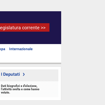
Legislatura corrente >>
opa
Internazionale
I Deputati
Dati biografici e d'elezione,
l'attività svolta e come hanno
votato.