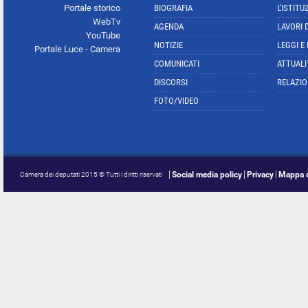
Portale storico
BIOGRAFIA
L'ISTITU
WebTv
AGENDA
LAVORI 
YouTube
NOTIZIE
LEGGI E
Portale Luce - Camera
COMUNICATI
ATTUALI
DISCORSI
RELAZIO
FOTO/VIDEO
Social media policy
Privacy
Mappa d
Camera dei deputati 2015 © Tutti i diritti riservati