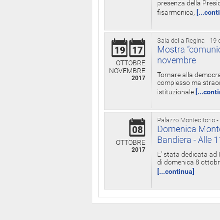
presenza della Presid
fisarmonica,
[...cont
Sala della Regina - 19 
Mostra “comunica
19
17
novembre
OTTOBRE
NOVEMBRE
Tornare alla democra
2017
complesso ma straord
istituzionale
[...cont
Palazzo Montecitorio -
Domenica Monteci
08
Bandiera - Alle 
OTTOBRE
2017
E' stata dedicata ad 
di domenica 8 ottobre
[...continua]