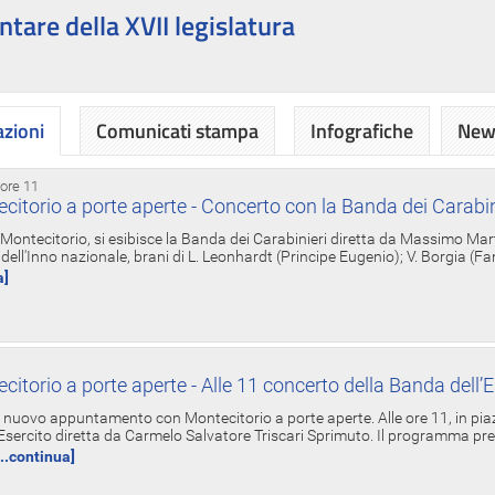
ntare della XVII legislatura
azioni
Comunicati stampa
Infografiche
News
 ore 11
torio a porte aperte - Concerto con la Banda dei Carabin
a Montecitorio, si esibisce la Banda dei Carabinieri diretta da Massimo Mar
dell'Inno nazionale, brani di L. Leonhardt (Principe Eugenio); V. Borgia (F
a]
torio a porte aperte - Alle 11 concerto della Banda dell’E
nuovo appuntamento con Montecitorio a porte aperte. Alle ore 11, in piaz
'Esercito diretta da Carmelo Salvatore Triscari Sprimuto. Il programma pr
...continua]