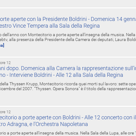
orte aperte con la Presidente Boldrini - Domenica 14 genn
estro Vince Tempera alla Sala della Regina
ell'anno con Montecitorio a porte aperte all'insegna della musica. Nella S
ebtv, alla presenza della Presidente della Camera dei deputati, Laura Boldrin
ua]
 ore 12
ni dopo. Domenica alla Camera la rappresentazione sull’i
ino - Interviene Boldrini - Alle 12 alla Sala della Regina
 della Thyssen Krupp, Montecitorio ricorda quei morti sul lavoro: sette ope
 6 dicembre del 2007. "Thyssen. Opera Sonora" è il titolo della rappresentazi
 ore 12
torio a porte aperte con Boldrini - Alle 12 concerto con i
tro Adragna, e l’Orchestra Napoletana
rio a porte aperte all'insegna della musica. Nella Sala della Lupa, alle ore 