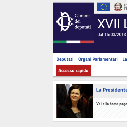
XVII 
dal 15/03/2013 
Deputati
Organi Parlamentari
La
Accesso rapido
La President
Vai alla home page