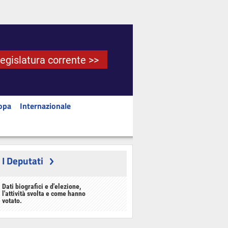
Legislatura corrente >>
opa
Internazionale
I Deputati
Dati biografici e d'elezione,
l'attività svolta e come hanno
votato.