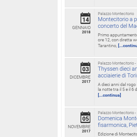
Palazzo Montecitorio
Montecitorio a p
14
concerto del Ma
GENNAIO
2018
Primo appuntamento d
ore 12, con diretta w
Tarantino,
[...contin
Palazzo Montecitorio -
Thyssen dieci an
03
acciaierie di Tor
DICEMBRE
2017
A dieci anni dal rogo
la notte tra il 5 e il
[...continua]
Palazzo Montecitorio -
Domenica Monteci
05
fisarmonica, Pie
NOVEMBRE
2017
Edizione di Montecito