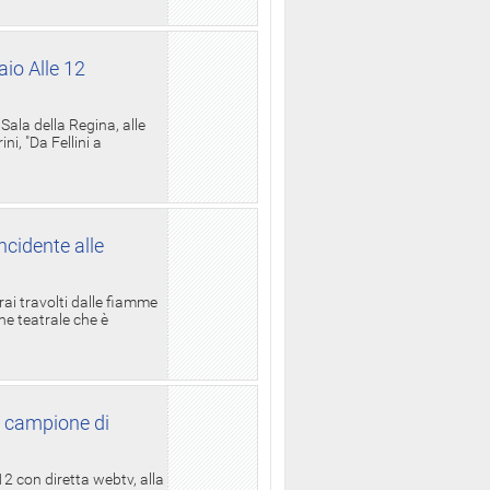
aio Alle 12
ala della Regina, alle
i, "Da Fellini a
ncidente alle
rai travolti dalle fiamme
one teatrale che è
l campione di
12 con diretta webtv, alla