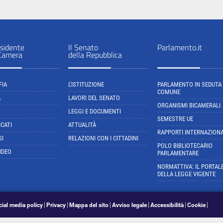
sidente
Il Senato
Parlamento.it
 Camera
della Repubblica
FIA
L'ISTITUZIONE
PARLAMENTO IN SEDUTA
COMUNE
A
LAVORI DEL SENATO
ORGANISMI BICAMERALI
LEGGI E DOCUMENTI
SEMESTRE UE
CATI
ATTUALITÀ
RAPPORTI INTERNAZIONA
SI
RELAZIONI CON I CITTADINI
POLO BIBLIOTECARIO
IDEO
PARLAMENTARE
NORMATTIVA: IL PORTAL
DELLA LEGGE VIGENTE
cial media policy
Privacy
Mappa del sito
Avviso legale
Accessibilità
Cookie