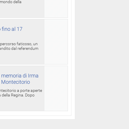
l mondo della
 fino al 17
 percorso faticoso, un
candito dal referendum
a memoria di Irma
a Montecitorio
ntecitorio a porte aperte
la della Regina. Dopo