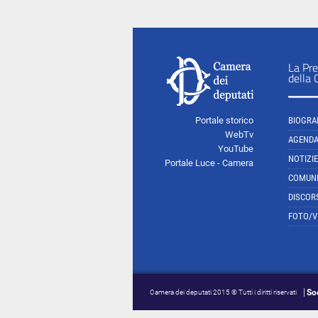
La Pre
della
Portale storico
BIOGRA
WebTv
AGEND
YouTube
NOTIZIE
Portale Luce - Camera
COMUNI
DISCOR
FOTO/V
So
Camera dei deputati 2015 © Tutti i diritti riservati