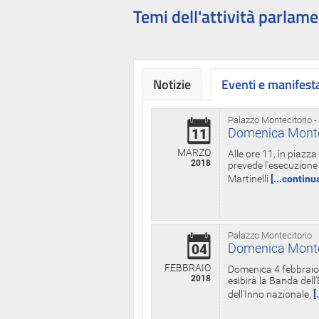
Temi dell'attività parlame
Notizie
Eventi e manifest
Palazzo Montecitorio -
Domenica Monteci
11
MARZO
Alle ore 11, in piazz
2018
prevede l'esecuzione 
Martinelli
[...continu
Palazzo Montecitorio
Domenica Monteci
04
FEBBRAIO
Domenica 4 febbraio 
2018
esibirà la Banda dell
dell'Inno nazionale,
[