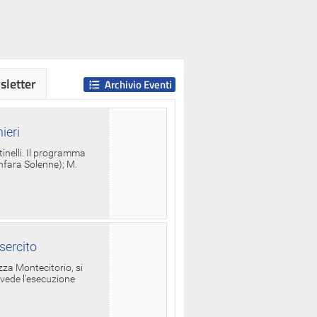
letter
Archivio Eventi
ieri
tinelli. Il programma
anfara Solenne); M.
sercito
za Montecitorio, si
evede l'esecuzione