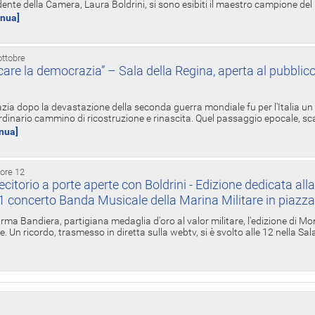
ente della Camera, Laura Boldrini, si sono esibiti il maestro campione de
inua]
ottobre
re la democrazia” – Sala della Regina, aperta al pubblico
zia dopo la devastazione della seconda guerra mondiale fu per l'Italia un
inario cammino di ricostruzione e rinascita. Quel passaggio epocale, s
inua]
 ore 12
torio a porte aperte con Boldrini - Edizione dedicata all
11 concerto Banda Musicale della Marina Militare in piazz
Irma Bandiera, partigiana medaglia d'oro al valor militare, l'edizione di Mo
. Un ricordo, trasmesso in diretta sulla webtv, si è svolto alle 12 nella Sa