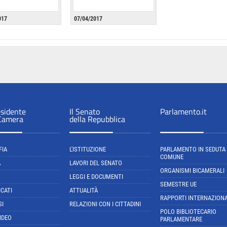
017
07/04/2017
esidente
Il Senato
Parlamento.it
 Camera
della Repubblica
FIA
L'ISTITUZIONE
PARLAMENTO IN SEDUTA
COMUNE
A
LAVORI DEL SENATO
ORGANISMI BICAMERALI
LEGGI E DOCUMENTI
SEMESTRE UE
CATI
ATTUALITÀ
RAPPORTI INTERNAZIONA
SI
RELAZIONI CON I CITTADINI
POLO BIBLIOTECARIO
IDEO
PARLAMENTARE