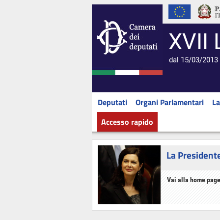
XVII 
dal 15/03/2013 
Deputati
Organi Parlamentari
La
Accesso rapido
La President
Vai alla home page