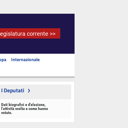
Legislatura corrente >>
opa
Internazionale
I Deputati
Dati biografici e d'elezione,
l'attività svolta e come hanno
votato.