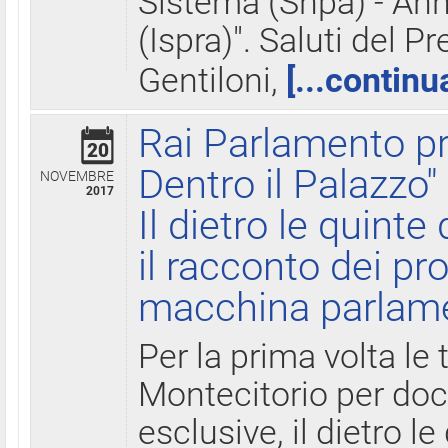
Sistema (Snpa) - Ann
(Ispra)". Saluti del P
Gentiloni,
[...continu
Rai Parlamento pr
20
Dentro il Palazzo"
NOVEMBRE
2017
Il dietro le quint
il racconto dei pro
macchina parlam
Per la prima volta le
Montecitorio per do
esclusive, il dietro le