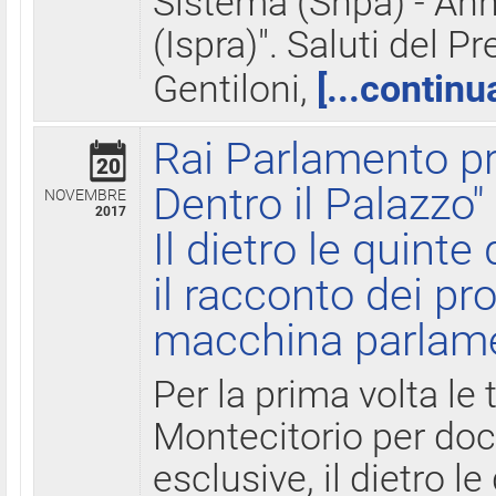
Sistema (Snpa) - Ann
(Ispra)". Saluti del P
Gentiloni,
[...continu
Rai Parlamento pr
20
Dentro il Palazzo"
NOVEMBRE
2017
Il dietro le quint
il racconto dei pro
macchina parlam
Per la prima volta le
Montecitorio per do
esclusive, il dietro le