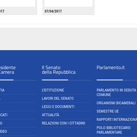
017
07/04/2017
esidente
Il Senato
Parlamento.it
 Camera
della Repubblica
FIA
L'ISTITUZIONE
PARLAMENTO IN SEDUTA
COMUNE
A
LAVORI DEL SENATO
ORGANISMI BICAMERALI
LEGGI E DOCUMENTI
SEMESTRE UE
CATI
ATTUALITÀ
RAPPORTI INTERNAZIONA
SI
RELAZIONI CON I CITTADINI
POLO BIBLIOTECARIO
IDEO
PARLAMENTARE