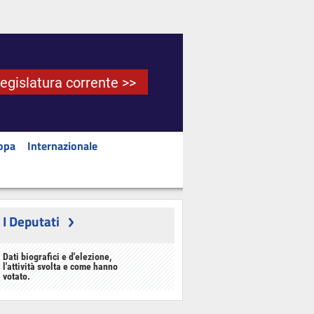
Legislatura corrente >>
opa
Internazionale
I Deputati
Dati biografici e d'elezione,
l'attività svolta e come hanno
votato.