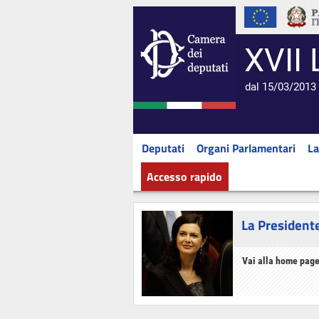
XVII 
dal 15/03/2013 
Deputati
Organi Parlamentari
La
Accesso rapido
La President
Vai alla home page