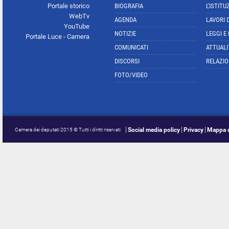
Portale storico
BIOGRAFIA
L'ISTITU
WebTv
AGENDA
LAVORI 
YouTube
NOTIZIE
LEGGI E
Portale Luce - Camera
COMUNICATI
ATTUALI
DISCORSI
RELAZIO
FOTO/VIDEO
Social media policy
Privacy
Mappa d
Camera dei deputati 2015 © Tutti i diritti riservati