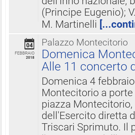
dell'Inno nazionale, 
(Principe Eugenio); V
M. Martinelli
[...cont
Palazzo Montecitorio
04
Domenica Montecit
FEBBRAIO
2018
Alle 11 concerto d
Domenica 4 febbrai
Montecitorio a porte 
piazza Montecitorio, 
dell'Esercito diretta
Triscari Sprimuto. I