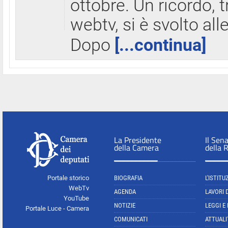
ottobre. Un ricordo, 
webtv, si è svolto all
Dopo
[...continua]
La Presidente
Il Sen
della Camera
della 
Portale storico
BIOGRAFIA
L'ISTITU
WebTv
AGENDA
LAVORI 
YouTube
NOTIZIE
LEGGI E
Portale Luce - Camera
COMUNICATI
ATTUALI