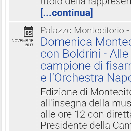
titolo della rapprese
[...continua]
Palazzo Montecitorio -
05
Domenica Monteci
NOVEMBRE
2017
con Boldrini - All
campione di fisar
e l’Orchestra Nap
Edizione di Montecit
all'insegna della mus
alle ore 12 con diret
Presidente della Came