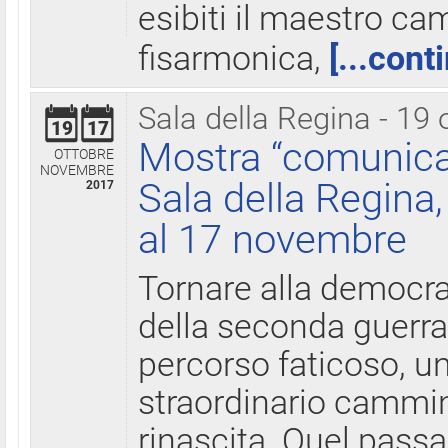
esibiti il maestro c
fisarmonica,
[...cont
Sala della Regina - 19 
19
17
Mostra “comunica
OTTOBRE
NOVEMBRE
Sala della Regina,
2017
al 17 novembre
Tornare alla democra
della seconda guerra 
percorso faticoso, 
straordinario cammin
rinascita. Quel pass