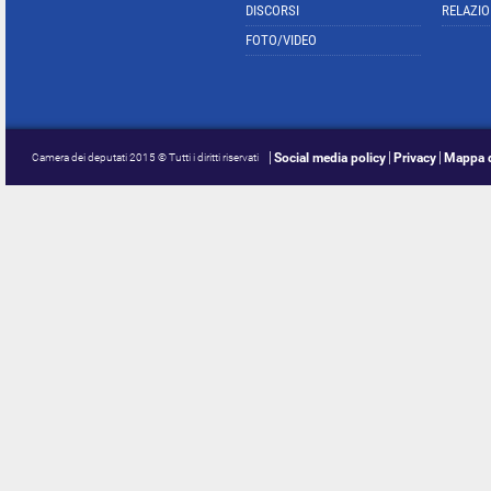
DISCORSI
RELAZIO
FOTO/VIDEO
Social media policy
Privacy
Mappa d
Camera dei deputati 2015 © Tutti i diritti riservati