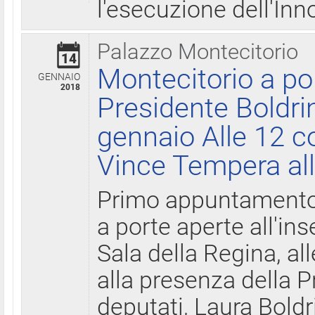
l'esecuzione dell'Inn
Palazzo Montecitorio
14
Montecitorio a po
GENNAIO
2018
Presidente Boldri
gennaio Alle 12 c
Vince Tempera all
Primo appuntamento 
a porte aperte all'in
Sala della Regina, all
alla presenza della 
deputati, Laura Boldri