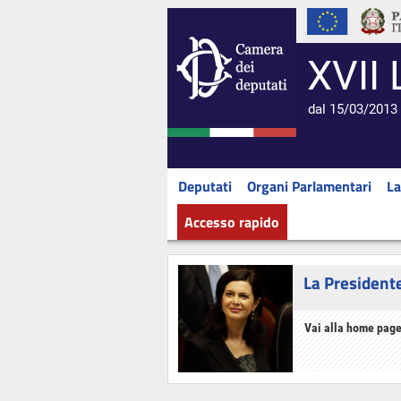
XVII 
dal 15/03/2013 
Deputati
Organi Parlamentari
La
Accesso rapido
La President
Vai alla home page