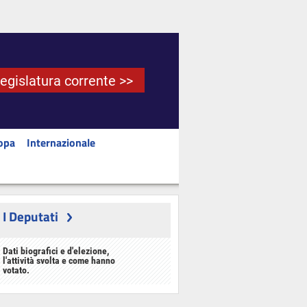
Legislatura corrente >>
opa
Internazionale
I Deputati
Dati biografici e d'elezione,
l'attività svolta e come hanno
votato.