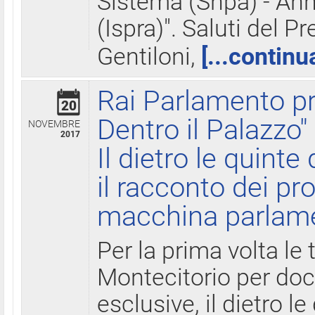
Sistema (Snpa) - Ann
(Ispra)". Saluti del P
Gentiloni,
[...continu
Rai Parlamento pr
20
Dentro il Palazzo"
NOVEMBRE
2017
Il dietro le quint
il racconto dei pro
macchina parlam
Per la prima volta le
Montecitorio per do
esclusive, il dietro le