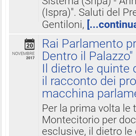
Sistema (Snpa) - Ann
(Ispra)". Saluti del P
Gentiloni,
[...continu
Rai Parlamento pr
20
Dentro il Palazzo"
NOVEMBRE
2017
Il dietro le quint
il racconto dei pro
macchina parlam
Per la prima volta le
Montecitorio per do
esclusive, il dietro le