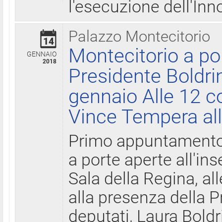
l'esecuzione dell'Inn
Palazzo Montecitorio
14
Montecitorio a po
GENNAIO
2018
Presidente Boldri
gennaio Alle 12 c
Vince Tempera all
Primo appuntamento 
a porte aperte all'in
Sala della Regina, all
alla presenza della 
deputati, Laura Boldri