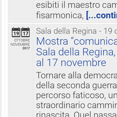
esibiti il maestro c
fisarmonica,
[...cont
Sala della Regina - 19 
19
17
Mostra “comunica
OTTOBRE
NOVEMBRE
Sala della Regina,
2017
al 17 novembre
Tornare alla democra
della seconda guerra 
percorso faticoso, 
straordinario cammin
rinascita. Quel pass