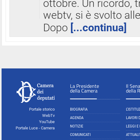
ottobre. Un ricordo, 
webtv, si è svolto all
Dopo
[...continua]
La Presidente
Il Sen
della Camera
della 
Portale storico
BIOGRAFIA
L'ISTITU
WebTv
AGENDA
LAVORI 
YouTube
NOTIZIE
LEGGI E
Portale Luce - Camera
COMUNICATI
ATTUALI