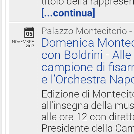
titolo della rapprese
[...continua]
Palazzo Montecitorio -
05
Domenica Monteci
NOVEMBRE
2017
con Boldrini - All
campione di fisar
e l’Orchestra Nap
Edizione di Montecit
all'insegna della mus
alle ore 12 con diret
Presidente della Came