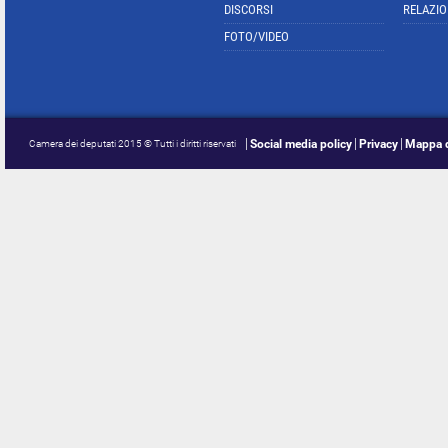
DISCORSI
RELAZIO
FOTO/VIDEO
Social media policy
Privacy
Mappa d
Camera dei deputati 2015 © Tutti i diritti riservati