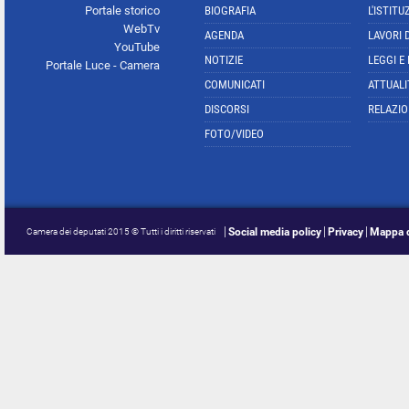
Portale storico
BIOGRAFIA
L'ISTITU
WebTv
AGENDA
LAVORI 
YouTube
NOTIZIE
LEGGI E
Portale Luce - Camera
COMUNICATI
ATTUALI
DISCORSI
RELAZIO
FOTO/VIDEO
Social media policy
Privacy
Mappa d
Camera dei deputati 2015 © Tutti i diritti riservati