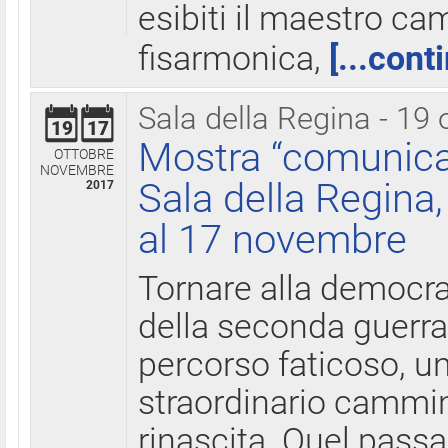
esibiti il maestro c
fisarmonica,
[...cont
Sala della Regina - 19 
19
17
Mostra “comunica
OTTOBRE
NOVEMBRE
Sala della Regina,
2017
al 17 novembre
Tornare alla democra
della seconda guerra 
percorso faticoso, 
straordinario cammin
rinascita. Quel pass