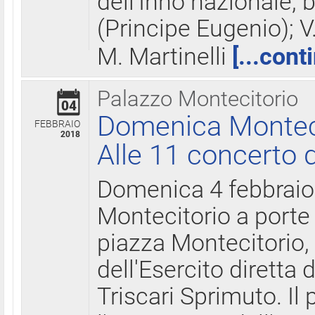
dell'Inno nazionale, 
(Principe Eugenio); V
M. Martinelli
[...cont
Palazzo Montecitorio
04
Domenica Montecit
FEBBRAIO
2018
Alle 11 concerto d
Domenica 4 febbrai
Montecitorio a porte 
piazza Montecitorio, 
dell'Esercito diretta
Triscari Sprimuto. I