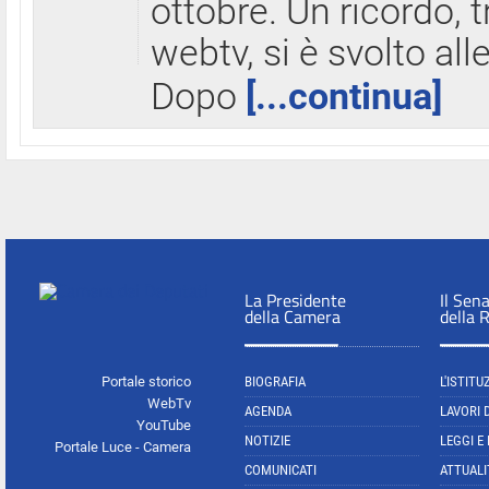
ottobre. Un ricordo, 
webtv, si è svolto all
Dopo
[...continua]
La Presidente
Il Sen
della Camera
della 
Portale storico
BIOGRAFIA
L'ISTITU
WebTv
AGENDA
LAVORI 
YouTube
NOTIZIE
LEGGI E
Portale Luce - Camera
COMUNICATI
ATTUALI