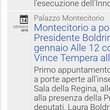
l'esecuzione dell'Inn
Palazzo Montecitorio
14
Montecitorio a po
GENNAIO
2018
Presidente Boldri
gennaio Alle 12 c
Vince Tempera all
Primo appuntamento 
a porte aperte all'in
Sala della Regina, all
alla presenza della 
deputati, Laura Boldri