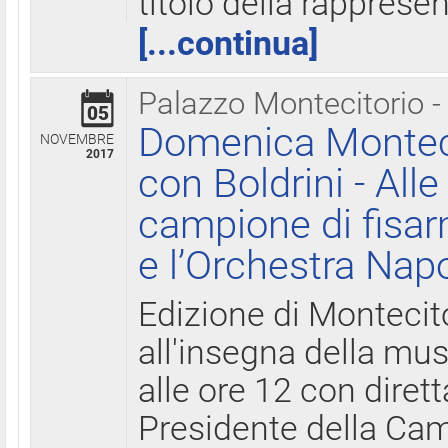
titolo della rapprese
[...continua]
Palazzo Montecitorio -
05
Domenica Monteci
NOVEMBRE
2017
con Boldrini - All
campione di fisar
e l’Orchestra Nap
Edizione di Montecit
all'insegna della mus
alle ore 12 con diret
Presidente della Came