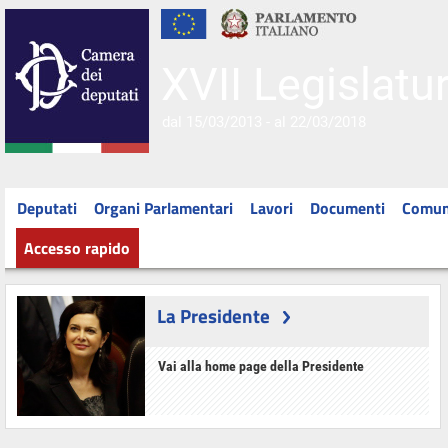
XVII Legislatu
dal 15/03/2013 - al 22/03/2018
Deputati
Organi Parlamentari
Lavori
Documenti
Comun
Accesso rapido
La Presidente
Vai alla home page della Presidente