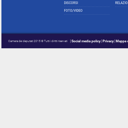
DISCORSI
RELAZIO
FOTO/VIDEO
Social media policy
Privacy
Mappa d
Camera dei deputati 2015 © Tutti i diritti riservati