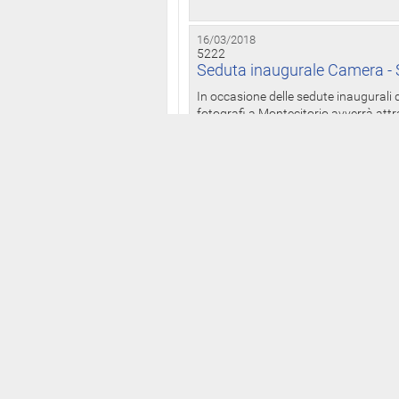
16/03/2018
5222
Seduta inaugurale Camera - S
In occasione delle sedute inaugurali d
fotografi a Montecitorio avverrà attr
16/03/2018
5221
Dichiarazioni patrimoniali: On
anche presso il Palazzo dei 
Il Bollettino delle dichiarazioni patrim
legislatura ai sensi della legge n. 441
15/03/2018
5220
Camera: da martedì alle 12 p
I deputati della XVIII legislatura po