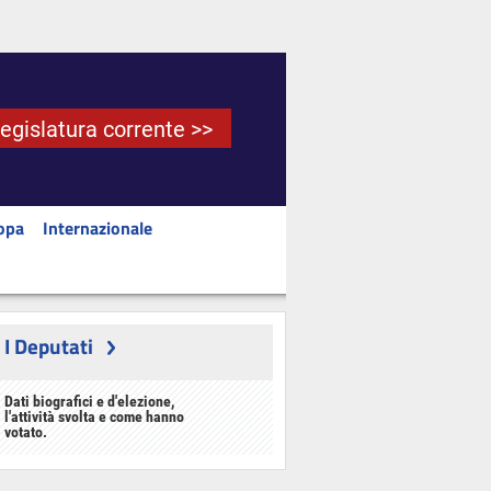
Legislatura corrente >>
opa
Internazionale
I Deputati
Dati biografici e d'elezione,
l'attività svolta e come hanno
votato.