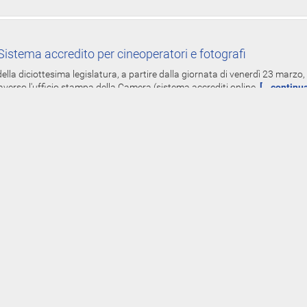
istema accredito per cineoperatori e fotografi
ella diciottesima legislatura, a partire dalla giornata di venerdì 23 marzo, 
averso l'ufficio stampa della Camera (sistema accrediti online,
[...continu
-Line redditi spese elettorali dei parlamentari - Dal 19 mar
Gruppi
oniali, dei redditi e delle spese elettorali per l'anno 2017, presentate dai de
 del 5 luglio 1982 - già diffuse on-line nei siti www.parlamento.it
[...contin
rimi adempimenti deputati XVIII legislatura
tranno svolgere i primi adempimenti amministrativi presso Palazzo Montecit