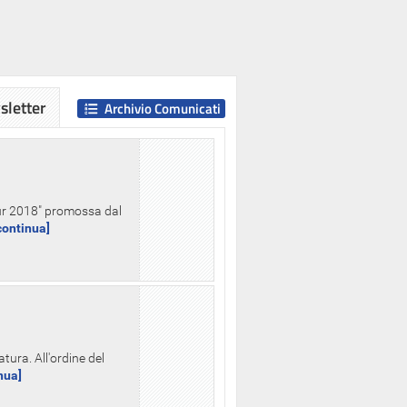
letter
Archivio Comunicati
Hour 2018" promossa dal
.continua]
tura. All'ordine del
inua]