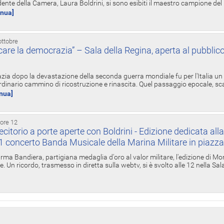
ente della Camera, Laura Boldrini, si sono esibiti il maestro campione de
inua]
ottobre
re la democrazia” – Sala della Regina, aperta al pubblico
zia dopo la devastazione della seconda guerra mondiale fu per l'Italia un
inario cammino di ricostruzione e rinascita. Quel passaggio epocale, s
inua]
 ore 12
torio a porte aperte con Boldrini - Edizione dedicata all
11 concerto Banda Musicale della Marina Militare in piazz
Irma Bandiera, partigiana medaglia d'oro al valor militare, l'edizione di Mo
. Un ricordo, trasmesso in diretta sulla webtv, si è svolto alle 12 nella Sa