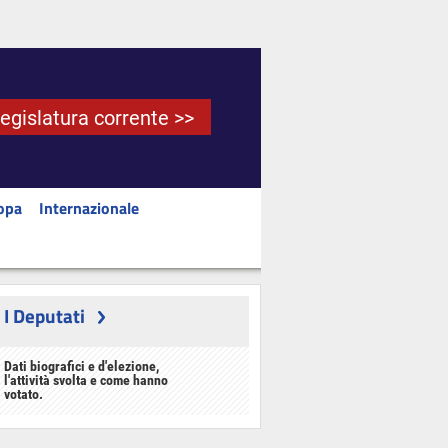
Legislatura corrente >>
opa
Internazionale
I Deputati
Dati biografici e d'elezione,
l'attività svolta e come hanno
votato.