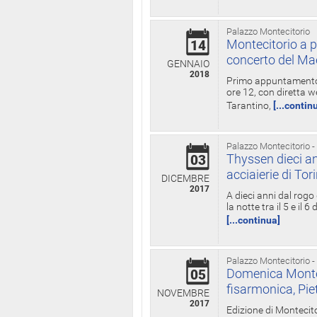
Palazzo Montecitorio
Montecitorio a p
14
concerto del Ma
GENNAIO
2018
Primo appuntamento d
ore 12, con diretta w
Tarantino,
[...contin
Palazzo Montecitorio -
Thyssen dieci an
03
acciaierie di Tor
DICEMBRE
2017
A dieci anni dal rogo
la notte tra il 5 e il
[...continua]
Palazzo Montecitorio -
Domenica Monteci
05
fisarmonica, Pie
NOVEMBRE
2017
Edizione di Montecito