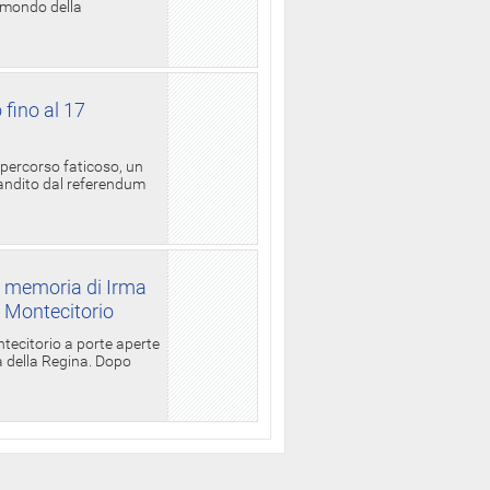
l mondo della
 fino al 17
 percorso faticoso, un
candito dal referendum
a memoria di Irma
a Montecitorio
ntecitorio a porte aperte
la della Regina. Dopo