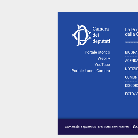
La Pr
della
Portale storico
BIOGRA
WebTv
AGEND
YouTube
NOTIZIE
Portale Luce - Camera
COMUNI
DISCOR
FOTO/V
So
Camera dei deputati 2015 © Tutti i diritti riservati