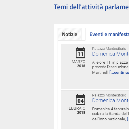
Temi dell'attività parlame
Notizie
Eventi e manifest
Palazzo Montecitorio -
Domenica Monteci
11
MARZO
Alle ore 11, in piazz
2018
prevede l'esecuzione 
Martinelli
[...continu
Palazzo Montecitorio
Domenica Monteci
04
FEBBRAIO
Domenica 4 febbraio 
2018
esibirà la Banda dell
dell'Inno nazionale,
[