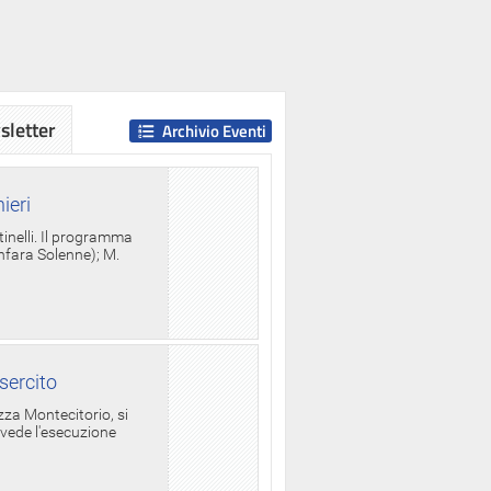
letter
Archivio Eventi
ieri
tinelli. Il programma
anfara Solenne); M.
sercito
za Montecitorio, si
evede l'esecuzione