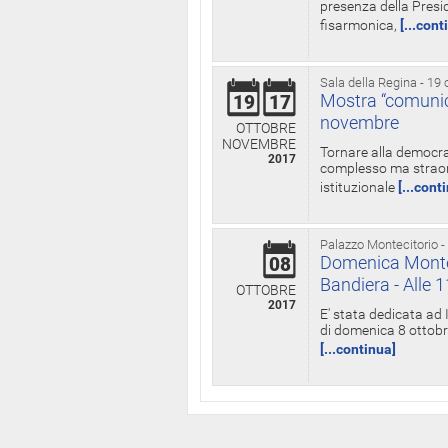
presenza della Presid
fisarmonica,
[...cont
Sala della Regina - 19 
Mostra “comunica
19
17
novembre
OTTOBRE
NOVEMBRE
Tornare alla democra
2017
complesso ma straord
istituzionale
[...cont
Palazzo Montecitorio -
Domenica Monteci
08
Bandiera - Alle 
OTTOBRE
2017
E' stata dedicata ad 
di domenica 8 ottobre
[...continua]