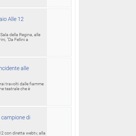
aio Alle 12
ala della Regina, alle
i, "Da Fellini a
ncidente alle
rai travolti dalle fiamme
one teatrale che è
l campione di
12 con diretta webtv, alla