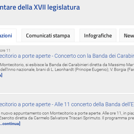
ntare della XVII legislatura
azioni
Comunicati stampa
Infografiche
News
 ore 11
torio a porte aperte - Concerto con la Banda dei Carabin
a Montecitorio, si esibisce la Banda dei Carabinieri diretta da Massimo Mar
dell'Inno nazionale, brani di L. Leonhardt (Principe Eugenio); V. Borgia (F
a]
torio a porte aperte - Alle 11 concerto della Banda dell’E
nuovo appuntamento con Montecitorio a porte aperte. Alle ore 11, in piaz
'Esercito diretta da Carmelo Salvatore Triscari Sprimuto. Il programma pr
...continua]