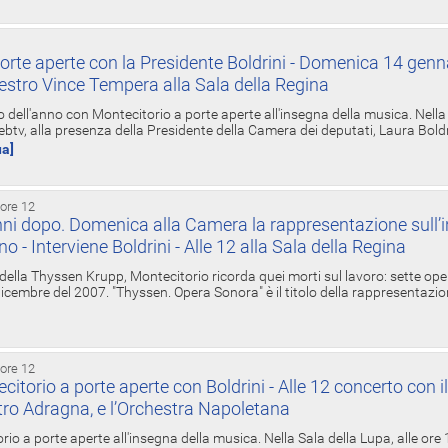
orte aperte con la Presidente Boldrini - Domenica 14 genn
estro Vince Tempera alla Sala della Regina
ell'anno con Montecitorio a porte aperte all'insegna della musica. Nella S
ebtv, alla presenza della Presidente della Camera dei deputati, Laura Boldrin
ua]
 ore 12
ni dopo. Domenica alla Camera la rappresentazione sull’i
ino - Interviene Boldrini - Alle 12 alla Sala della Regina
 della Thyssen Krupp, Montecitorio ricorda quei morti sul lavoro: sette ope
 6 dicembre del 2007. "Thyssen. Opera Sonora" è il titolo della rappresentazi
 ore 12
torio a porte aperte con Boldrini - Alle 12 concerto con i
tro Adragna, e l’Orchestra Napoletana
rio a porte aperte all'insegna della musica. Nella Sala della Lupa, alle ore 