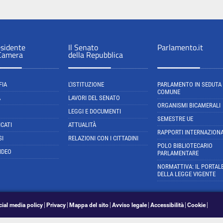
esidente
Il Senato
Parlamento.it
 Camera
della Repubblica
FIA
L'ISTITUZIONE
PARLAMENTO IN SEDUTA
COMUNE
A
LAVORI DEL SENATO
ORGANISMI BICAMERALI
LEGGI E DOCUMENTI
SEMESTRE UE
CATI
ATTUALITÀ
RAPPORTI INTERNAZIONA
SI
RELAZIONI CON I CITTADINI
POLO BIBLIOTECARIO
IDEO
PARLAMENTARE
NORMATTIVA: IL PORTAL
DELLA LEGGE VIGENTE
cial media policy
Privacy
Mappa del sito
Avviso legale
Accessibilità
Cookie