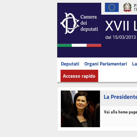
XVII 
dal 15/03/2013 
Deputati
Organi Parlamentari
La
Accesso rapido
La President
Vai alla home page