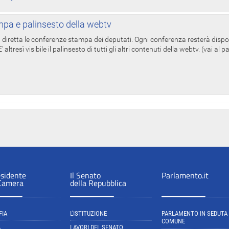
pa e palinsesto della webtv
in diretta le conferenze stampa dei deputati. Ogni conferenza resterà dispo
' altresì visibile il palinsesto di tutti gli altri contenuti della webtv. (vai al 
esidente
Il Senato
Parlamento.it
 Camera
della Repubblica
FIA
L'ISTITUZIONE
PARLAMENTO IN SEDUTA
COMUNE
A
LAVORI DEL SENATO