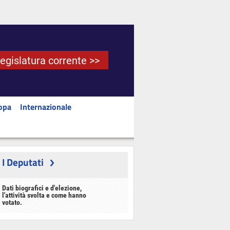
Legislatura corrente >>
opa
Internazionale
I Deputati
Dati biografici e d'elezione,
l'attività svolta e come hanno
votato.