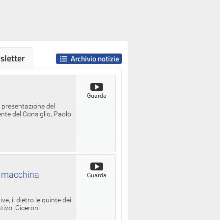
letter
Archivio notizie
Guarda
a presentazione del
ente del Consiglio, Paolo
la macchina
Guarda
, il dietro le quinte dei
ativo. Ciceroni