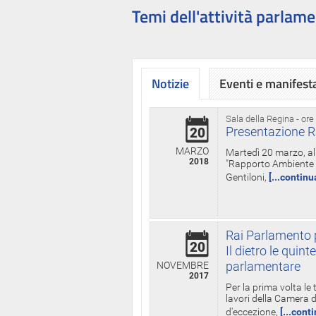
Temi dell'attività parlame
Notizie
Eventi e manifest
Sala della Regina - ore
Presentazione R
20
MARZO
Martedì 20 marzo, all
2018
"Rapporto Ambiente di
Gentiloni,
[...continu
Rai Parlamento p
20
Il dietro le qui
parlamentare
NOVEMBRE
2017
Per la prima volta le
lavori della Camera de
d'eccezione,
[...cont