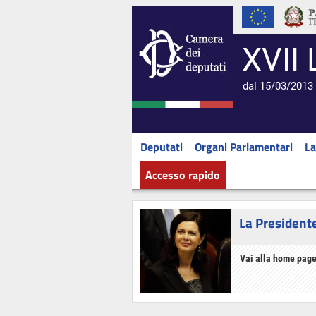
XVII 
dal 15/03/2013 
Deputati
Organi Parlamentari
La
Accesso rapido
La President
Vai alla home page