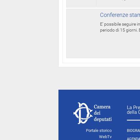
Conferenze stam
E' possibile seguire 
periodo di 15 giorni. E
La Pr
della
Portale storico
BIOGRA
WebTv
AGEND