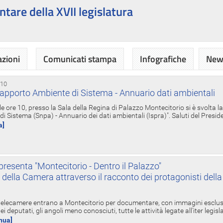
ntare della XVII legislatura
azioni
Comunicati stampa
Infografiche
News
 10
apporto Ambiente di Sistema - Annuario dati ambientali
e ore 10, presso la Sala della Regina di Palazzo Montecitorio si è svolta l
 Sistema (Snpa) - Annuario dei dati ambientali (Ispra)". Saluti del Presid
a]
resenta "Montecitorio - Dentro il Palazzo"
nte della Camera attraverso il racconto dei protagonisti del
 telecamere entrano a Montecitorio per documentare, con immagini esclusive
i deputati, gli angoli meno conosciuti, tutte le attività legate all'iter legisl
inua]