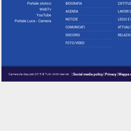
Portale storico
BIOGRAFIA
L'ISTITU
WebTv
AGENDA
LAVORI 
YouTube
NOTIZIE
LEGGI E
Portale Luce - Camera
COMUNICATI
ATTUALI
DISCORSI
RELAZIO
FOTO/VIDEO
Social media policy
Privacy
Mappa d
Camera dei deputati 2015 © Tutti i diritti riservati