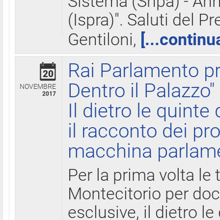
Sistema (Snpa) - Ann
(Ispra)". Saluti del P
Gentiloni,
[...continu
Rai Parlamento pr
20
Dentro il Palazzo"
NOVEMBRE
2017
Il dietro le quint
il racconto dei pro
macchina parlam
Per la prima volta le
Montecitorio per do
esclusive, il dietro le