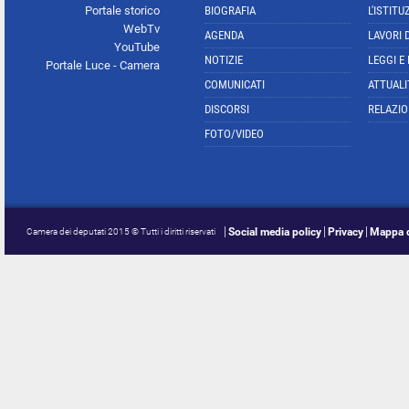
Portale storico
BIOGRAFIA
L'ISTITU
WebTv
AGENDA
LAVORI 
YouTube
NOTIZIE
LEGGI E
Portale Luce - Camera
COMUNICATI
ATTUALI
DISCORSI
RELAZIO
FOTO/VIDEO
Social media policy
Privacy
Mappa d
Camera dei deputati 2015 © Tutti i diritti riservati