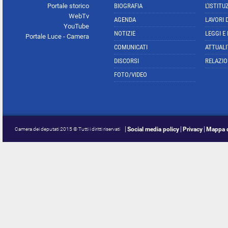
Portale storico
BIOGRAFIA
L'ISTITU
WebTv
AGENDA
LAVORI 
YouTube
NOTIZIE
LEGGI E
Portale Luce - Camera
COMUNICATI
ATTUALI
DISCORSI
RELAZIO
FOTO/VIDEO
Social media policy
Privacy
Mappa d
Camera dei deputati 2015 © Tutti i diritti riservati