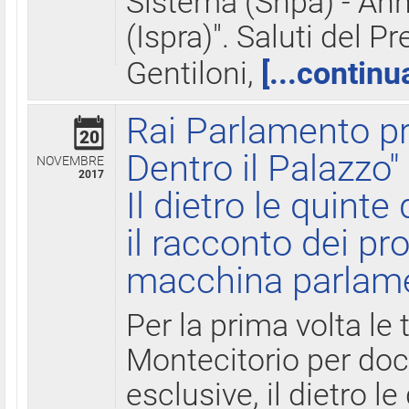
Sistema (Snpa) - Ann
(Ispra)". Saluti del P
Gentiloni,
[...continu
Rai Parlamento pr
20
Dentro il Palazzo"
NOVEMBRE
2017
Il dietro le quint
il racconto dei pro
macchina parlam
Per la prima volta le
Montecitorio per do
esclusive, il dietro le