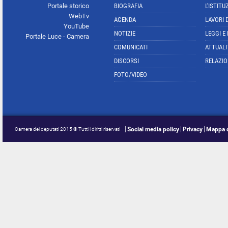
Portale storico
BIOGRAFIA
L'ISTITU
WebTv
AGENDA
LAVORI 
YouTube
NOTIZIE
LEGGI E
Portale Luce - Camera
COMUNICATI
ATTUALI
DISCORSI
RELAZIO
FOTO/VIDEO
Social media policy
Privacy
Mappa d
Camera dei deputati 2015 © Tutti i diritti riservati