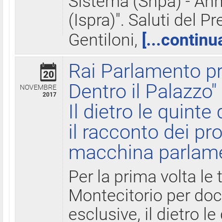
Sistema (Snpa) - Ann
(Ispra)". Saluti del P
Gentiloni,
[...continu
Rai Parlamento pr
20
Dentro il Palazzo"
NOVEMBRE
2017
Il dietro le quint
il racconto dei pro
macchina parlam
Per la prima volta le
Montecitorio per do
esclusive, il dietro le