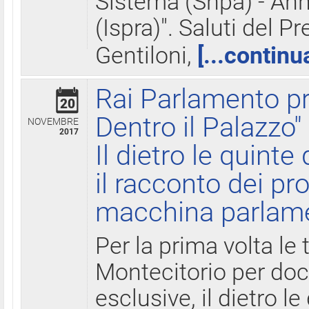
Sistema (Snpa) - Ann
(Ispra)". Saluti del P
Gentiloni,
[...continu
Rai Parlamento pr
20
Dentro il Palazzo"
NOVEMBRE
2017
Il dietro le quint
il racconto dei pro
macchina parlam
Per la prima volta le
Montecitorio per do
esclusive, il dietro le