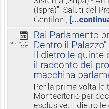
Sistema (Snpa) - Ann
(Ispra)". Saluti del P
Gentiloni,
[...continu
Rai Parlamento pr
20
Dentro il Palazzo"
NOVEMBRE
2017
Il dietro le quint
il racconto dei pro
macchina parlam
Per la prima volta le
Montecitorio per do
esclusive, il dietro le