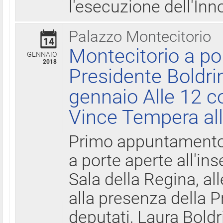
l'esecuzione dell'Inn
Palazzo Montecitorio
14
Montecitorio a po
GENNAIO
2018
Presidente Boldri
gennaio Alle 12 c
Vince Tempera all
Primo appuntamento 
a porte aperte all'in
Sala della Regina, all
alla presenza della 
deputati, Laura Boldri