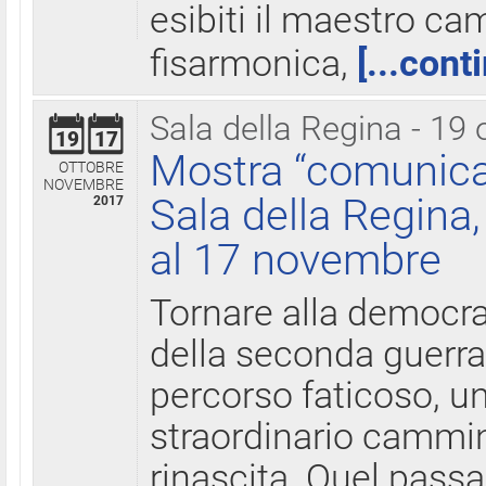
esibiti il maestro c
fisarmonica,
[...cont
Sala della Regina - 19 
19
17
Mostra “comunica
OTTOBRE
NOVEMBRE
Sala della Regina,
2017
al 17 novembre
Tornare alla democra
della seconda guerra 
percorso faticoso, 
straordinario cammin
rinascita. Quel pass