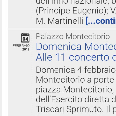
dell'Inno nazionale, 
(Principe Eugenio); V
M. Martinelli
[...cont
Palazzo Montecitorio
04
Domenica Montecit
FEBBRAIO
2018
Alle 11 concerto d
Domenica 4 febbrai
Montecitorio a porte 
piazza Montecitorio, 
dell'Esercito diretta
Triscari Sprimuto. I