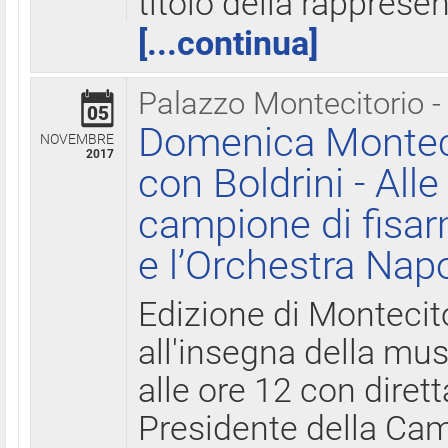
titolo della rapprese
[...continua]
Palazzo Montecitorio -
05
Domenica Monteci
NOVEMBRE
2017
con Boldrini - All
campione di fisar
e l’Orchestra Nap
Edizione di Montecit
all'insegna della mus
alle ore 12 con diret
Presidente della Came