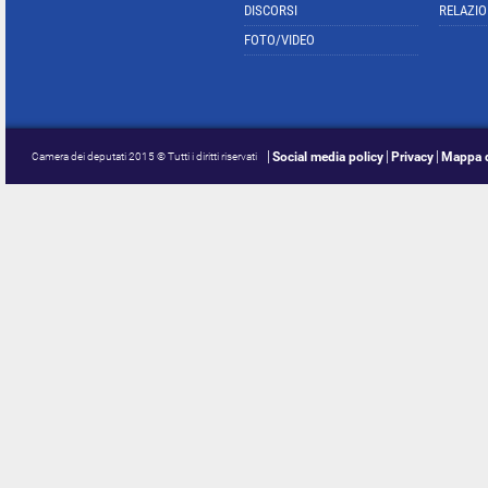
DISCORSI
RELAZIO
FOTO/VIDEO
Social media policy
Privacy
Mappa d
Camera dei deputati 2015 © Tutti i diritti riservati