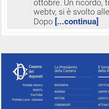
ottobre. Un ricordo, 
webtv, si è svolto all
Dopo
[...continua]
La Presidente
Il Sen
della Camera
della 
Portale storico
BIOGRAFIA
L'ISTITU
WebTv
AGENDA
LAVORI 
YouTube
NOTIZIE
LEGGI E
Portale Luce - Camera
COMUNICATI
ATTUALI