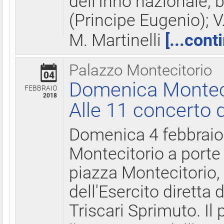
dell'Inno nazionale, 
(Principe Eugenio); V
M. Martinelli
[...cont
Palazzo Montecitorio
04
Domenica Montecit
FEBBRAIO
2018
Alle 11 concerto d
Domenica 4 febbrai
Montecitorio a porte 
piazza Montecitorio, 
dell'Esercito diretta
Triscari Sprimuto. I