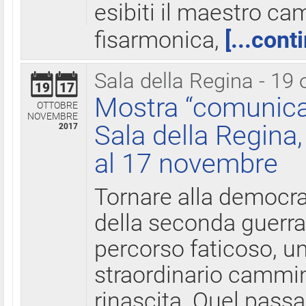
esibiti il maestro c
fisarmonica,
[...cont
Sala della Regina - 19 
19
17
Mostra “comunica
OTTOBRE
NOVEMBRE
Sala della Regina,
2017
al 17 novembre
Tornare alla democra
della seconda guerra 
percorso faticoso, 
straordinario cammin
rinascita. Quel pass