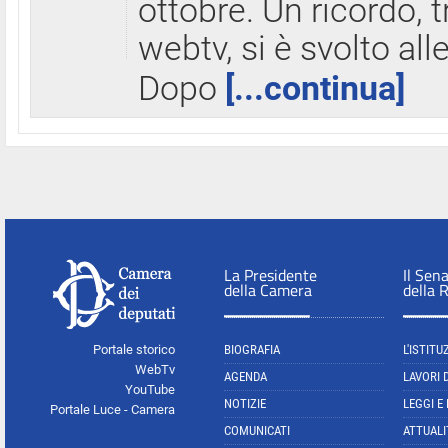
ottobre. Un ricordo, 
webtv, si è svolto all
Dopo
[...continua]
La Presidente
Il Sen
della Camera
della 
Portale storico
BIOGRAFIA
L'ISTITU
WebTv
AGENDA
LAVORI 
YouTube
NOTIZIE
LEGGI E
Portale Luce - Camera
COMUNICATI
ATTUALI