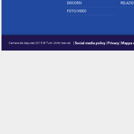
DISCORSI
RELAZIO
FOTO/VIDEO
Social media policy
Privacy
Mappa d
Camera dei deputati 2015 © Tutti i diritti riservati