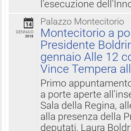
l'esecuzione dell'Inn
Palazzo Montecitorio
14
Montecitorio a po
GENNAIO
2018
Presidente Boldri
gennaio Alle 12 c
Vince Tempera all
Primo appuntamento 
a porte aperte all'in
Sala della Regina, all
alla presenza della 
deputati, Laura Boldri