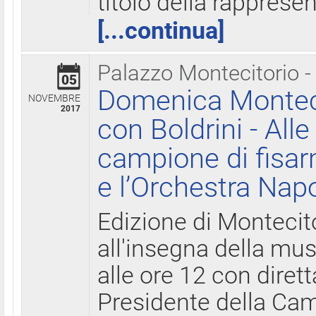
titolo della rapprese
[...continua]
Palazzo Montecitorio -
05
Domenica Monteci
NOVEMBRE
2017
con Boldrini - All
campione di fisar
e l’Orchestra Nap
Edizione di Montecit
all'insegna della mus
alle ore 12 con diret
Presidente della Came