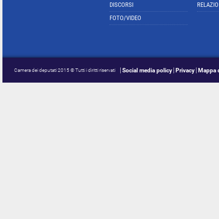
DISCORSI
RELAZIO
FOTO/VIDEO
Social media policy
Privacy
Mappa d
Camera dei deputati 2015 © Tutti i diritti riservati