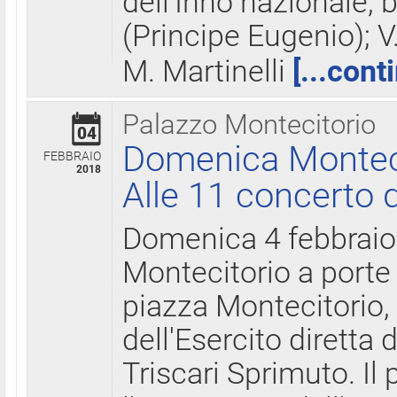
dell'Inno nazionale, 
(Principe Eugenio); V
M. Martinelli
[...cont
Palazzo Montecitorio
04
Domenica Montecit
FEBBRAIO
2018
Alle 11 concerto d
Domenica 4 febbrai
Montecitorio a porte 
piazza Montecitorio, 
dell'Esercito diretta
Triscari Sprimuto. I