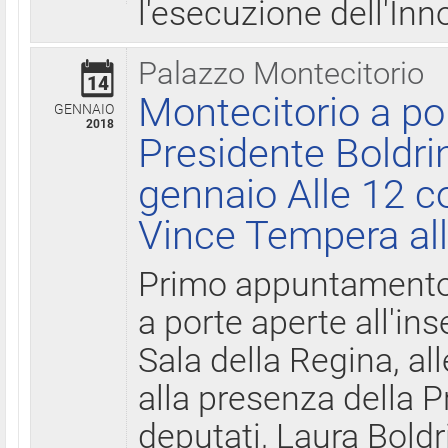
l'esecuzione dell'Inn
Palazzo Montecitorio
14
Montecitorio a po
GENNAIO
2018
Presidente Boldri
gennaio Alle 12 c
Vince Tempera all
Primo appuntamento 
a porte aperte all'in
Sala della Regina, all
alla presenza della 
deputati, Laura Boldri