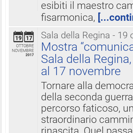
esibiti il maestro c
fisarmonica,
[...cont
Sala della Regina - 19 
19
17
Mostra “comunica
OTTOBRE
NOVEMBRE
Sala della Regina,
2017
al 17 novembre
Tornare alla democra
della seconda guerra 
percorso faticoso, 
straordinario cammin
rinascita. Quel pass