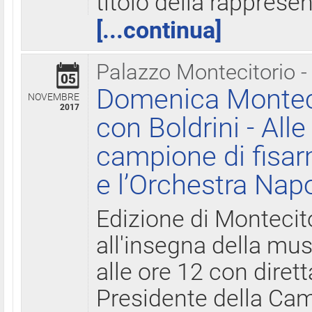
titolo della rapprese
[...continua]
Palazzo Montecitorio -
05
Domenica Monteci
NOVEMBRE
2017
con Boldrini - All
campione di fisar
e l’Orchestra Nap
Edizione di Montecit
all'insegna della mus
alle ore 12 con diret
Presidente della Came