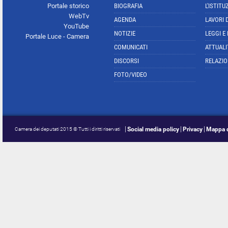
Portale storico
BIOGRAFIA
L'ISTITU
WebTv
AGENDA
LAVORI 
YouTube
NOTIZIE
LEGGI E
Portale Luce - Camera
COMUNICATI
ATTUALI
DISCORSI
RELAZIO
FOTO/VIDEO
Social media policy
Privacy
Mappa d
Camera dei deputati 2015 © Tutti i diritti riservati