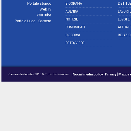
Portale storico
BIOGRAFIA
L'ISTITU
WebTv
AGENDA
LAVORI 
YouTube
NOTIZIE
LEGGI E
Portale Luce - Camera
COMUNICATI
ATTUALI
DISCORSI
RELAZIO
FOTO/VIDEO
Social media policy
Privacy
Mappa d
Camera dei deputati 2015 © Tutti i diritti riservati