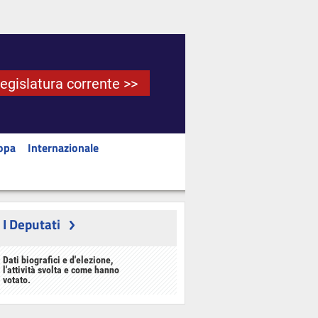
Legislatura corrente >>
opa
Internazionale
I Deputati
Dati biografici e d'elezione,
l'attività svolta e come hanno
votato.