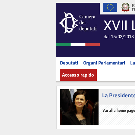
XVII 
dal 15/03/2013 
Deputati
Organi Parlamentari
La
Accesso rapido
La President
Vai alla home page