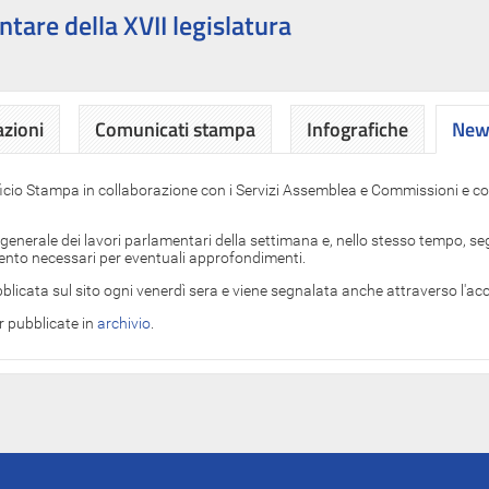
ntare della XVII legislatura
azioni
Comunicati stampa
Infografiche
News
News
ficio Stampa in collaborazione con i Servizi Assemblea e Commissioni e con
 generale dei lavori parlamentari della settimana e, nello stesso tempo, segn
imento necessari per eventuali approfondimenti.
blicata sul sito ogni venerdì sera e viene segnalata anche attraverso l'a
er pubblicate in
archivio
.