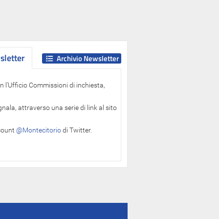
letter
letter
Archivio Newsletter
 l'Ufficio Commissioni di inchiesta,
ala, attraverso una serie di link al sito
ccount
@Montecitorio
di Twitter.