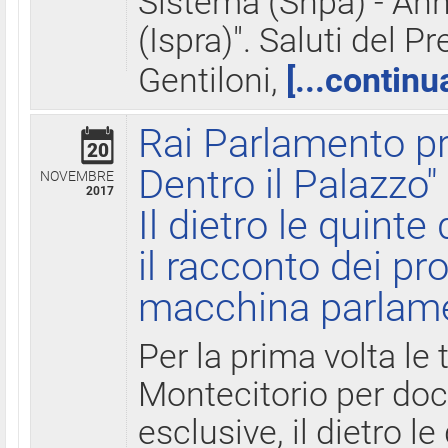
Sistema (Snpa) - Ann
(Ispra)". Saluti del P
Gentiloni,
[...continu
Rai Parlamento pr
20
Dentro il Palazzo"
NOVEMBRE
2017
Il dietro le quint
il racconto dei pro
macchina parlam
Per la prima volta le
Montecitorio per do
esclusive, il dietro le