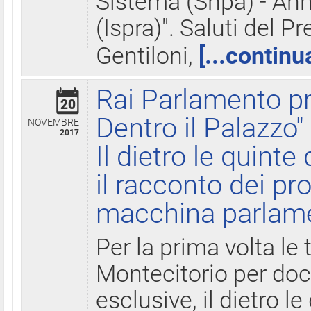
Sistema (Snpa) - Ann
(Ispra)". Saluti del P
Gentiloni,
[...continu
Rai Parlamento pr
20
Dentro il Palazzo"
NOVEMBRE
2017
Il dietro le quint
il racconto dei pro
macchina parlam
Per la prima volta le
Montecitorio per do
esclusive, il dietro le