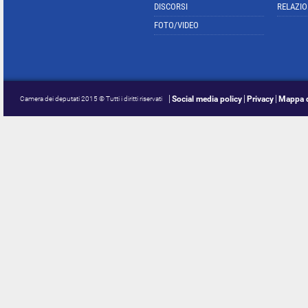
DISCORSI
RELAZIO
FOTO/VIDEO
Social media policy
Privacy
Mappa d
Camera dei deputati 2015 © Tutti i diritti riservati