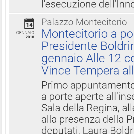
l'esecuzione dell'Inn
Palazzo Montecitorio
14
Montecitorio a po
GENNAIO
2018
Presidente Boldri
gennaio Alle 12 c
Vince Tempera all
Primo appuntamento 
a porte aperte all'in
Sala della Regina, all
alla presenza della 
deputati, Laura Boldri