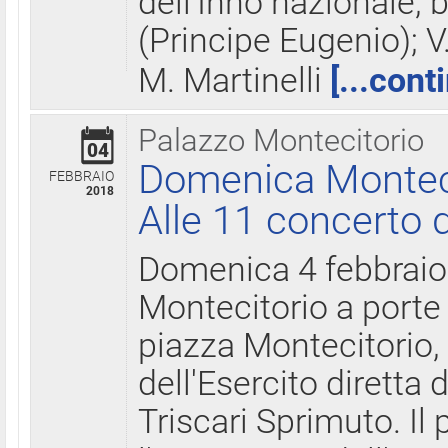
dell'Inno nazionale, 
(Principe Eugenio); V
M. Martinelli
[...cont
Palazzo Montecitorio
04
Domenica Montecit
FEBBRAIO
2018
Alle 11 concerto d
Domenica 4 febbrai
Montecitorio a porte 
piazza Montecitorio, 
dell'Esercito diretta
Triscari Sprimuto. I