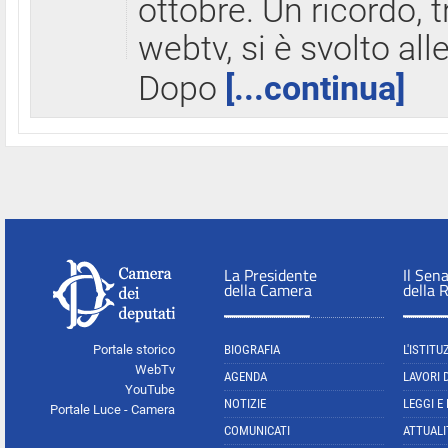
ottobre. Un ricordo, 
webtv, si è svolto all
Dopo
[...continua]
La Presidente
Il Sen
della Camera
della 
Portale storico
BIOGRAFIA
L'ISTITU
WebTv
AGENDA
LAVORI 
YouTube
NOTIZIE
LEGGI E
Portale Luce - Camera
COMUNICATI
ATTUALI