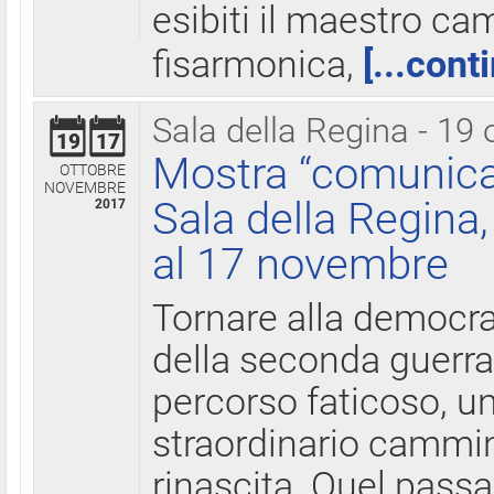
esibiti il maestro c
fisarmonica,
[...cont
Sala della Regina - 19 
19
17
Mostra “comunica
OTTOBRE
NOVEMBRE
Sala della Regina,
2017
al 17 novembre
Tornare alla democra
della seconda guerra 
percorso faticoso, 
straordinario cammin
rinascita. Quel pass