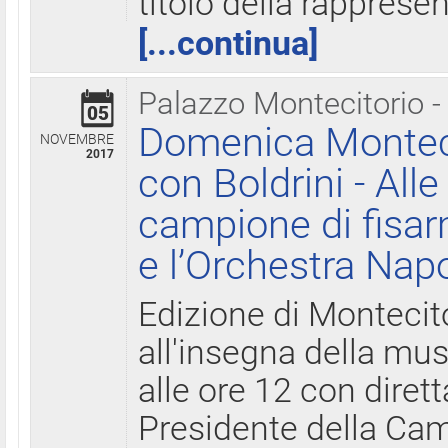
titolo della rapprese
[...continua]
Palazzo Montecitorio -
05
Domenica Monteci
NOVEMBRE
2017
con Boldrini - All
campione di fisar
e l’Orchestra Nap
Edizione di Montecit
all'insegna della mus
alle ore 12 con diret
Presidente della Came