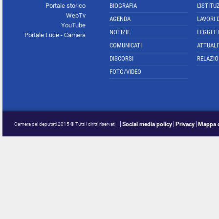
Portale storico
BIOGRAFIA
L'ISTITU
WebTv
AGENDA
LAVORI 
YouTube
NOTIZIE
LEGGI E
Portale Luce - Camera
COMUNICATI
ATTUALI
DISCORSI
RELAZIO
FOTO/VIDEO
Social media policy
Privacy
Mappa d
Camera dei deputati 2015 © Tutti i diritti riservati