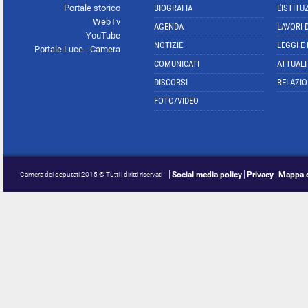
Portale storico
BIOGRAFIA
L'ISTITU
WebTv
AGENDA
LAVORI 
YouTube
NOTIZIE
LEGGI E
Portale Luce - Camera
COMUNICATI
ATTUALI
DISCORSI
RELAZIO
FOTO/VIDEO
Social media policy
Privacy
Mappa d
Camera dei deputati 2015 © Tutti i diritti riservati