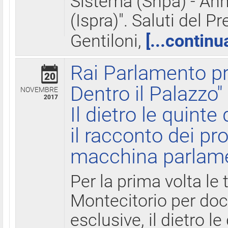
Sistema (Snpa) - Ann
(Ispra)". Saluti del P
Gentiloni,
[...continu
Rai Parlamento pr
20
Dentro il Palazzo"
NOVEMBRE
2017
Il dietro le quint
il racconto dei pro
macchina parlam
Per la prima volta le
Montecitorio per do
esclusive, il dietro le