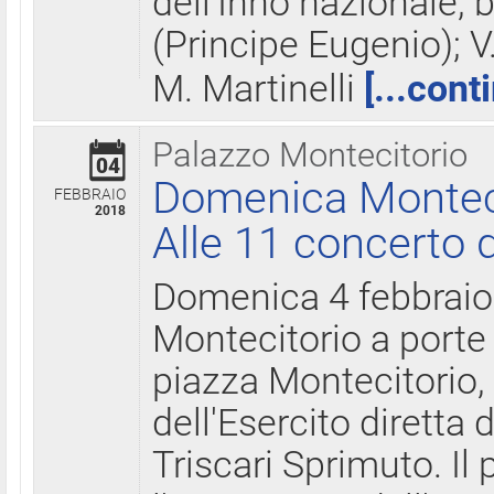
dell'Inno nazionale, 
(Principe Eugenio); V
M. Martinelli
[...cont
Palazzo Montecitorio
04
Domenica Montecit
FEBBRAIO
2018
Alle 11 concerto d
Domenica 4 febbrai
Montecitorio a porte 
piazza Montecitorio, 
dell'Esercito diretta
Triscari Sprimuto. I