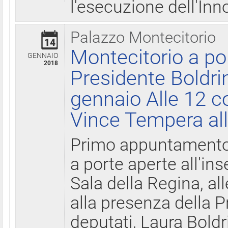
l'esecuzione dell'Inn
Palazzo Montecitorio
14
Montecitorio a po
GENNAIO
2018
Presidente Boldri
gennaio Alle 12 c
Vince Tempera all
Primo appuntamento 
a porte aperte all'in
Sala della Regina, all
alla presenza della 
deputati, Laura Boldri