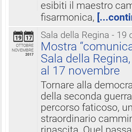
esibiti il maestro c
fisarmonica,
[...cont
Sala della Regina - 19 
19
17
Mostra “comunica
OTTOBRE
NOVEMBRE
Sala della Regina,
2017
al 17 novembre
Tornare alla democra
della seconda guerra 
percorso faticoso, 
straordinario cammin
rinascita. Quel pass