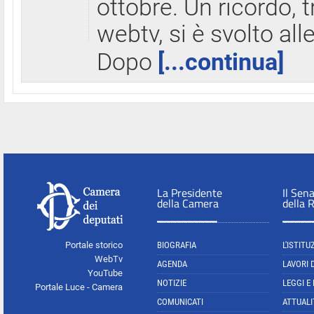
ottobre. Un ricordo, 
webtv, si è svolto all
Dopo
[...continua]
La Presidente
Il Sen
della Camera
della 
Portale storico
BIOGRAFIA
L'ISTITU
WebTv
AGENDA
LAVORI 
YouTube
NOTIZIE
LEGGI E
Portale Luce - Camera
COMUNICATI
ATTUALI