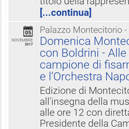
titolo della rapprese
[...continua]
Palazzo Montecitorio -
05
Domenica Monteci
NOVEMBRE
2017
con Boldrini - All
campione di fisar
e l’Orchestra Nap
Edizione di Montecit
all'insegna della mus
alle ore 12 con diret
Presidente della Came