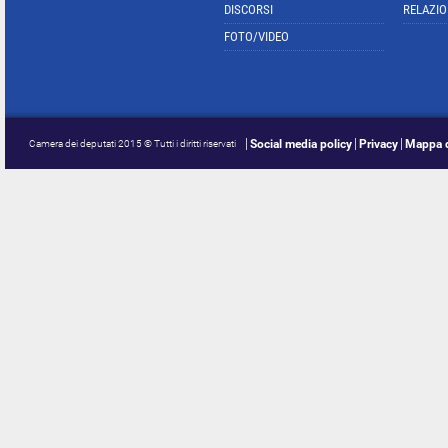
DISCORSI
RELAZIO
FOTO/VIDEO
Social media policy
Privacy
Mappa d
Camera dei deputati 2015 © Tutti i diritti riservati