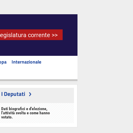
Legislatura corrente >>
opa
Internazionale
I Deputati
Dati biografici e d'elezione,
l'attività svolta e come hanno
votato.