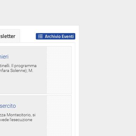
letter
Archivio Eventi
ieri
tinelli. Il programma
anfara Solenne); M.
sercito
za Montecitorio, si
evede l'esecuzione