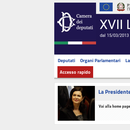
XVII 
dal 15/03/2013 
Deputati
Organi Parlamentari
La
Accesso rapido
La President
Vai alla home page