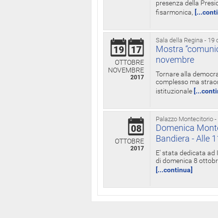
presenza della Presid
fisarmonica,
[...cont
Sala della Regina - 19 
Mostra “comunica
19
17
novembre
OTTOBRE
NOVEMBRE
Tornare alla democra
2017
complesso ma straord
istituzionale
[...cont
Palazzo Montecitorio -
Domenica Monteci
08
Bandiera - Alle 
OTTOBRE
2017
E' stata dedicata ad 
di domenica 8 ottobre
[...continua]