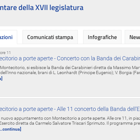
ntare della XVII legislatura
azioni
Comunicati stampa
Infografiche
News
 ore 11
torio a porte aperte - Concerto con la Banda dei Carabin
a Montecitorio, si esibisce la Banda dei Carabinieri diretta da Massimo Mar
dell'Inno nazionale, brani di L. Leonhardt (Principe Eugenio); V. Borgia (F
a]
torio a porte aperte - Alle 11 concerto della Banda dell’E
nuovo appuntamento con Montecitorio a porte aperte. Alle ore 11, in piaz
'Esercito diretta da Carmelo Salvatore Triscari Sprimuto. Il programma pr
...continua]