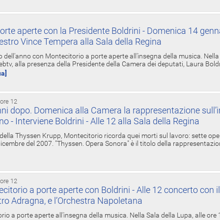
orte aperte con la Presidente Boldrini - Domenica 14 genn
estro Vince Tempera alla Sala della Regina
ell'anno con Montecitorio a porte aperte all'insegna della musica. Nella S
ebtv, alla presenza della Presidente della Camera dei deputati, Laura Boldrin
ua]
 ore 12
ni dopo. Domenica alla Camera la rappresentazione sull’i
ino - Interviene Boldrini - Alle 12 alla Sala della Regina
 della Thyssen Krupp, Montecitorio ricorda quei morti sul lavoro: sette ope
 6 dicembre del 2007. "Thyssen. Opera Sonora" è il titolo della rappresentazi
 ore 12
torio a porte aperte con Boldrini - Alle 12 concerto con i
tro Adragna, e l’Orchestra Napoletana
rio a porte aperte all'insegna della musica. Nella Sala della Lupa, alle ore 