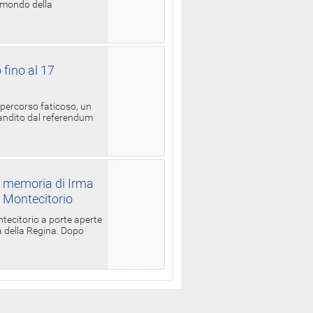
l mondo della
 fino al 17
 percorso faticoso, un
candito dal referendum
a memoria di Irma
a Montecitorio
ntecitorio a porte aperte
la della Regina. Dopo