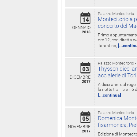
Palazzo Montecitorio
Montecitorio a p
14
concerto del Ma
GENNAIO
2018
Primo appuntamento d
ore 12, con diretta w
Tarantino,
[...contin
Palazzo Montecitorio -
Thyssen dieci an
03
acciaierie di Tor
DICEMBRE
2017
A dieci anni dal rogo
la notte tra il 5 e il
[...continua]
Palazzo Montecitorio -
Domenica Monteci
05
fisarmonica, Pie
NOVEMBRE
2017
Edizione di Montecito