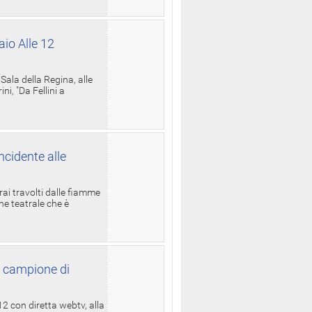
aio Alle 12
ala della Regina, alle
i, "Da Fellini a
ncidente alle
rai travolti dalle fiamme
one teatrale che è
l campione di
12 con diretta webtv, alla