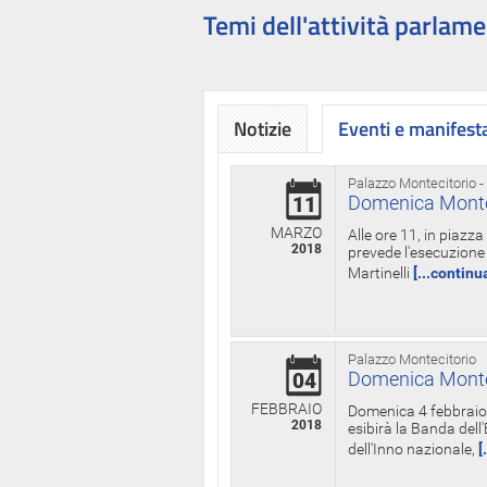
Temi dell'attività parlame
Notizie
Eventi e manifest
Palazzo Montecitorio -
Domenica Monteci
11
MARZO
Alle ore 11, in piazz
2018
prevede l'esecuzione 
Martinelli
[...continu
Palazzo Montecitorio
Domenica Monteci
04
FEBBRAIO
Domenica 4 febbraio 
2018
esibirà la Banda dell
dell'Inno nazionale,
[