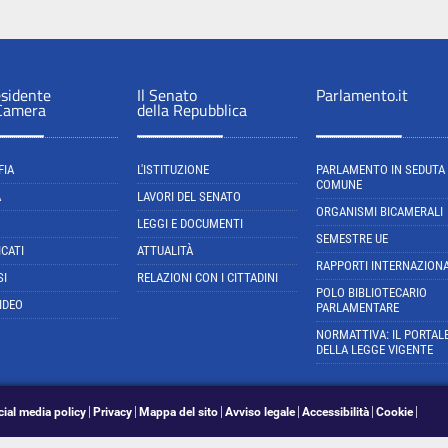
esidente
Il Senato
Parlamento.it
 Camera
della Repubblica
FIA
L'ISTITUZIONE
PARLAMENTO IN SEDUTA
COMUNE
A
LAVORI DEL SENATO
ORGANISMI BICAMERALI
LEGGI E DOCUMENTI
SEMESTRE UE
CATI
ATTUALITÀ
RAPPORTI INTERNAZIONA
SI
RELAZIONI CON I CITTADINI
POLO BIBLIOTECARIO
IDEO
PARLAMENTARE
NORMATTIVA: IL PORTAL
DELLA LEGGE VIGENTE
cial media policy
Privacy
Mappa del sito
Avviso legale
Accessibilità
Cookie