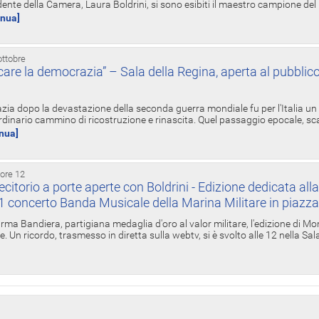
ente della Camera, Laura Boldrini, si sono esibiti il maestro campione de
inua]
ottobre
re la democrazia” – Sala della Regina, aperta al pubblico
zia dopo la devastazione della seconda guerra mondiale fu per l'Italia un
inario cammino di ricostruzione e rinascita. Quel passaggio epocale, s
inua]
 ore 12
torio a porte aperte con Boldrini - Edizione dedicata all
11 concerto Banda Musicale della Marina Militare in piazz
Irma Bandiera, partigiana medaglia d'oro al valor militare, l'edizione di Mo
. Un ricordo, trasmesso in diretta sulla webtv, si è svolto alle 12 nella Sa