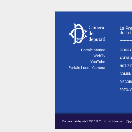
La Pr
della
Portale storico
BIOGRA
WebTv
AGEND
YouTube
NOTIZIE
Portale Luce - Camera
COMUNI
DISCOR
FOTO/V
So
Camera dei deputati 2015 © Tutti i diritti riservati