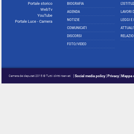
Portale storico
BIOGRAFIA
L'ISTITU
WebTv
AGENDA
LAVORI 
YouTube
NOTIZIE
LEGGI E
Portale Luce - Camera
COMUNICATI
ATTUALI
DISCORSI
RELAZIO
FOTO/VIDEO
Social media policy
Privacy
Mappa d
Camera dei deputati 2015 © Tutti i diritti riservati