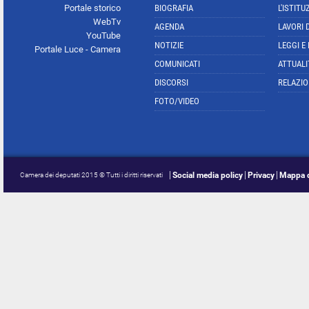
Portale storico
BIOGRAFIA
L'ISTITU
WebTv
AGENDA
LAVORI 
YouTube
NOTIZIE
LEGGI E
Portale Luce - Camera
COMUNICATI
ATTUALI
DISCORSI
RELAZIO
FOTO/VIDEO
Social media policy
Privacy
Mappa d
Camera dei deputati 2015 © Tutti i diritti riservati