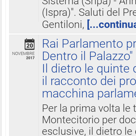
Sistema (Snpa) - Ann
(Ispra)". Saluti del P
Gentiloni,
[...continu
Rai Parlamento pr
20
Dentro il Palazzo"
NOVEMBRE
2017
Il dietro le quint
il racconto dei pro
macchina parlam
Per la prima volta le
Montecitorio per do
esclusive, il dietro le