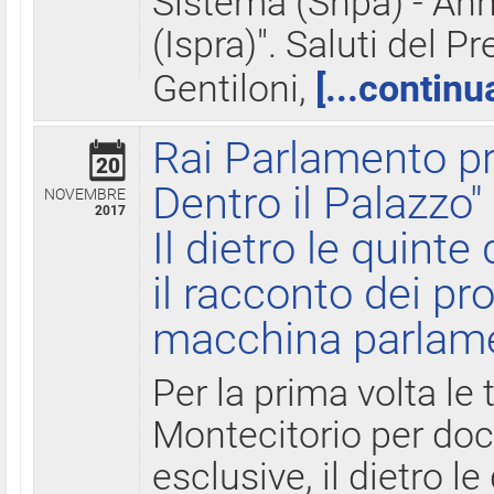
Sistema (Snpa) - Ann
(Ispra)". Saluti del P
Gentiloni,
[...continu
Rai Parlamento pr
20
Dentro il Palazzo"
NOVEMBRE
2017
Il dietro le quint
il racconto dei pro
macchina parlam
Per la prima volta le
Montecitorio per do
esclusive, il dietro le