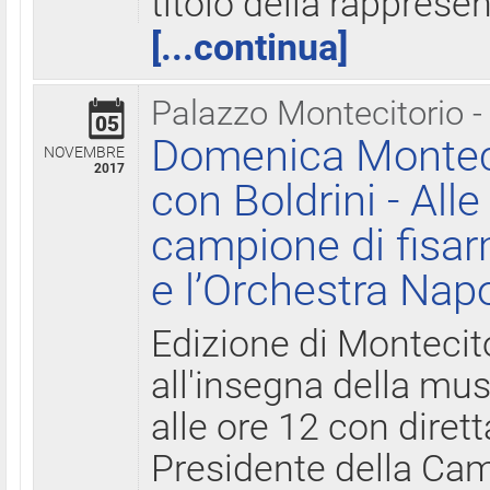
titolo della rapprese
[...continua]
Palazzo Montecitorio -
05
Domenica Monteci
NOVEMBRE
2017
con Boldrini - All
campione di fisar
e l’Orchestra Nap
Edizione di Montecit
all'insegna della mus
alle ore 12 con diret
Presidente della Came