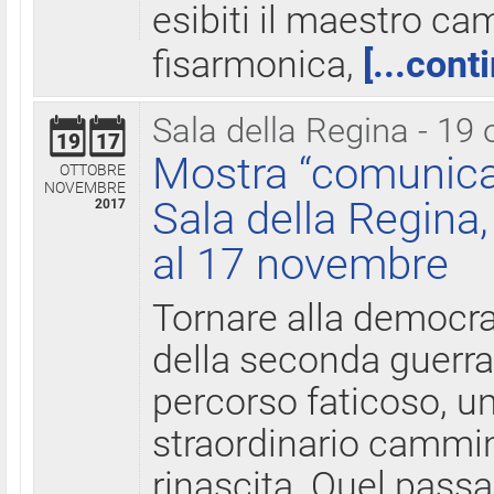
esibiti il maestro c
fisarmonica,
[...cont
Sala della Regina - 19 
19
17
Mostra “comunica
OTTOBRE
NOVEMBRE
Sala della Regina,
2017
al 17 novembre
Tornare alla democra
della seconda guerra 
percorso faticoso, 
straordinario cammin
rinascita. Quel pass