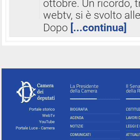
ottobre. Un ricordo, 
webtv, si è svolto all
Dopo
[...continua]
La Presidente
Il Sen
della Camera
della 
Portale storico
BIOGRAFIA
L'ISTITU
WebTv
AGENDA
LAVORI 
YouTube
NOTIZIE
LEGGI E
Portale Luce - Camera
COMUNICATI
ATTUALI