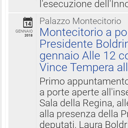
l'esecuzione dell'Inn
Palazzo Montecitorio
14
Montecitorio a po
GENNAIO
2018
Presidente Boldri
gennaio Alle 12 c
Vince Tempera all
Primo appuntamento 
a porte aperte all'in
Sala della Regina, all
alla presenza della 
deputati, Laura Boldri