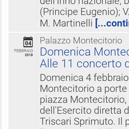
dell'Inno nazionale, 
(Principe Eugenio); V
M. Martinelli
[...cont
Palazzo Montecitorio
04
Domenica Montecit
FEBBRAIO
2018
Alle 11 concerto d
Domenica 4 febbrai
Montecitorio a porte 
piazza Montecitorio, 
dell'Esercito diretta
Triscari Sprimuto. I