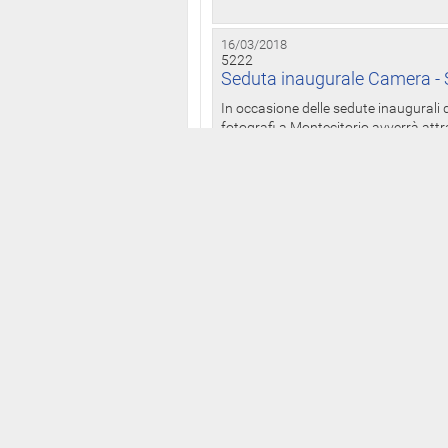
16/03/2018
5222
Seduta inaugurale Camera - S
In occasione delle sedute inaugurali d
fotografi a Montecitorio avverrà attr
16/03/2018
5221
Dichiarazioni patrimoniali: On
anche presso il Palazzo dei 
Il Bollettino delle dichiarazioni patrim
legislatura ai sensi della legge n. 441
15/03/2018
5220
Camera: da martedì alle 12 p
I deputati della XVIII legislatura po