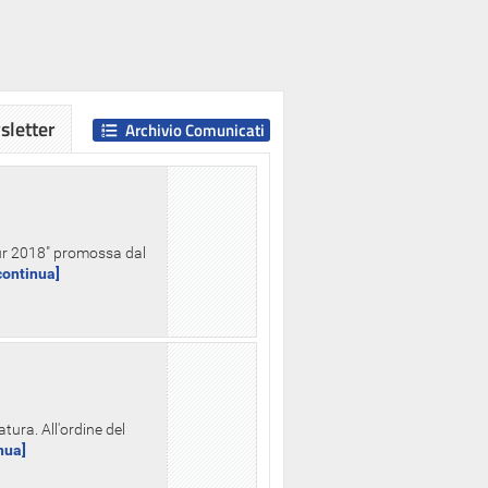
letter
Archivio Comunicati
Hour 2018" promossa dal
.continua]
tura. All'ordine del
inua]