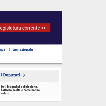
Legislatura corrente >>
opa
Internazionale
I Deputati
Dati biografici e d'elezione,
l'attività svolta e come hanno
votato.