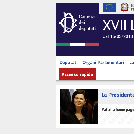
XVII 
dal 15/03/2013 
Deputati
Organi Parlamentari
La
Accesso rapido
La President
Vai alla home page