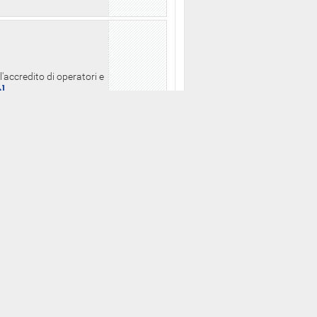
l'accredito di operatori e
a]
zo consultabili
putati della XVII
ua]
orio a partire dalle ore