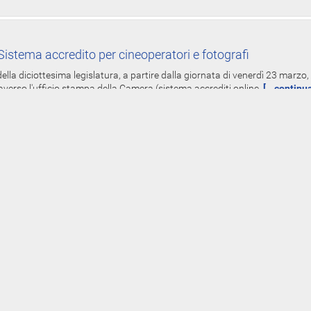
istema accredito per cineoperatori e fotografi
ella diciottesima legislatura, a partire dalla giornata di venerdì 23 marzo, 
averso l'ufficio stampa della Camera (sistema accrediti online,
[...continu
-Line redditi spese elettorali dei parlamentari - Dal 19 mar
Gruppi
oniali, dei redditi e delle spese elettorali per l'anno 2017, presentate dai de
 del 5 luglio 1982 - già diffuse on-line nei siti www.parlamento.it
[...contin
rimi adempimenti deputati XVIII legislatura
tranno svolgere i primi adempimenti amministrativi presso Palazzo Montecit