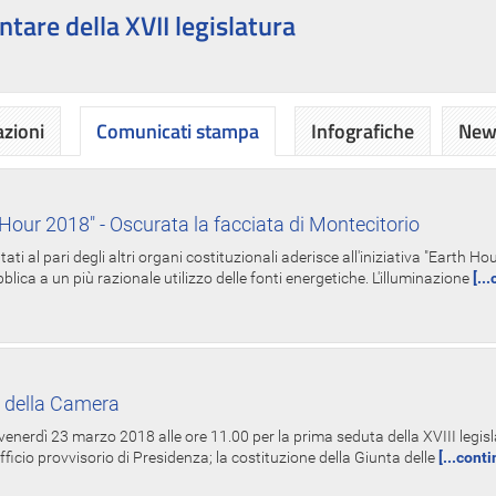
ntare della XVII legislatura
azioni
Comunicati stampa
Infografiche
News
Hour 2018" - Oscurata la facciata di Montecitorio
i al pari degli altri organi costituzionali aderisce all'iniziativa "Earth 
lica a un più razionale utilizzo delle fonti energetiche. L'illuminazione
[..
 della Camera
nerdì 23 marzo 2018 alle ore 11.00 per la prima seduta della XVIII legisla
Ufficio provvisorio di Presidenza; la costituzione della Giunta delle
[...cont