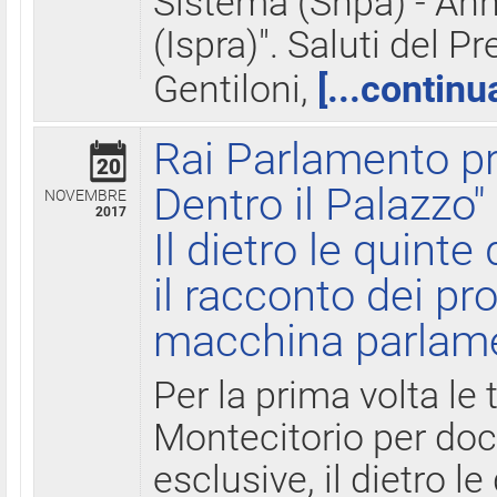
Sistema (Snpa) - Ann
(Ispra)". Saluti del P
Gentiloni,
[...continu
Rai Parlamento pr
20
Dentro il Palazzo"
NOVEMBRE
2017
Il dietro le quint
il racconto dei pro
macchina parlam
Per la prima volta le
Montecitorio per do
esclusive, il dietro le