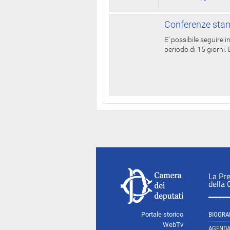
Conferenze stam
E' possibile seguire 
periodo di 15 giorni. E
La Pr
della
Portale storico
BIOGRA
WebTv
AGEND