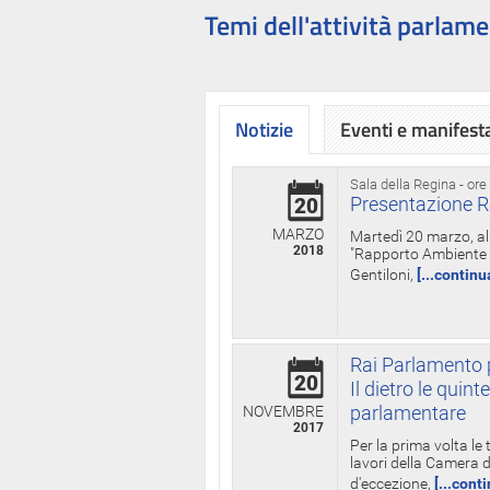
Temi dell'attività parlame
Notizie
Eventi e manifest
Sala della Regina - ore
Presentazione R
20
MARZO
Martedì 20 marzo, all
2018
"Rapporto Ambiente di
Gentiloni,
[...continu
Rai Parlamento p
20
Il dietro le qui
parlamentare
NOVEMBRE
2017
Per la prima volta le
lavori della Camera de
d'eccezione,
[...cont