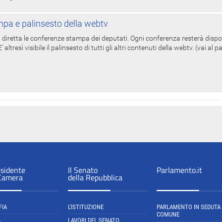
pa e palinsesto della webtv
in diretta le conferenze stampa dei deputati. Ogni conferenza resterà dispo
' altresì visibile il palinsesto di tutti gli altri contenuti della webtv. (vai al 
esidente
Il Senato
Parlamento.it
 Camera
della Repubblica
FIA
L'ISTITUZIONE
PARLAMENTO IN SEDUTA
COMUNE
A
LAVORI DEL SENATO