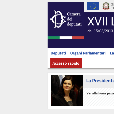
XVII 
dal 15/03/2013 
Deputati
Organi Parlamentari
La
Accesso rapido
La President
Vai alla home page