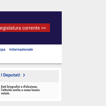
Legislatura corrente >>
opa
Internazionale
I Deputati
Dati biografici e d'elezione,
l'attività svolta e come hanno
votato.