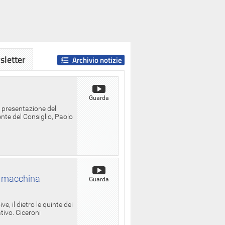
letter
Archivio notizie
Guarda
a presentazione del
ente del Consiglio, Paolo
la macchina
Guarda
, il dietro le quinte dei
ativo. Ciceroni