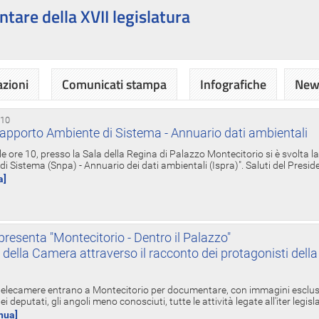
ntare della XVII legislatura
azioni
Comunicati stampa
Infografiche
News
 10
apporto Ambiente di Sistema - Annuario dati ambientali
e ore 10, presso la Sala della Regina di Palazzo Montecitorio si è svolta l
 Sistema (Snpa) - Annuario dei dati ambientali (Ispra)". Saluti del Presid
a]
resenta "Montecitorio - Dentro il Palazzo"
nte della Camera attraverso il racconto dei protagonisti del
 telecamere entrano a Montecitorio per documentare, con immagini esclusive
i deputati, gli angoli meno conosciuti, tutte le attività legate all'iter legisl
inua]