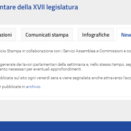
ntare della XVII legislatura
azioni
Comunicati stampa
Infografiche
News
News
ficio Stampa in collaborazione con i Servizi Assemblea e Commissioni e con
 generale dei lavori parlamentari della settimana e, nello stesso tempo, segn
imento necessari per eventuali approfondimenti.
blicata sul sito ogni venerdì sera e viene segnalata anche attraverso l'a
er pubblicate in
archivio
.