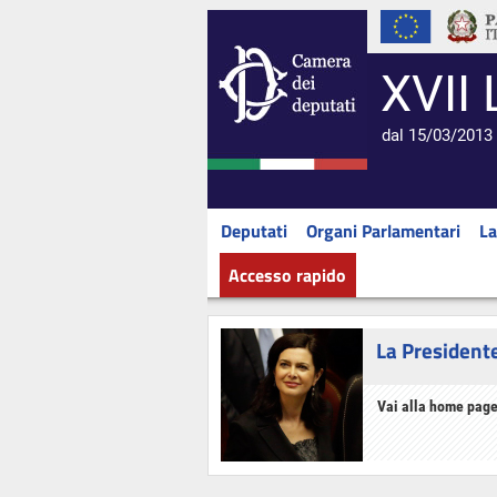
XVII 
dal 15/03/2013 
Deputati
Organi Parlamentari
La
Accesso rapido
La President
Vai alla home page