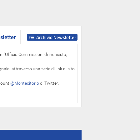
letter
letter
Archivio Newsletter
 l'Ufficio Commissioni di inchiesta,
ala, attraverso una serie di link al sito
ccount
@Montecitorio
di Twitter.