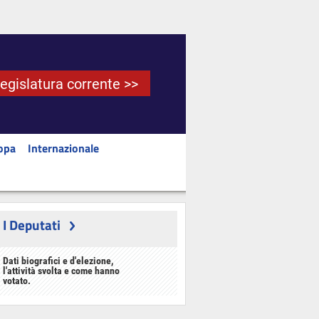
Legislatura corrente >>
opa
Internazionale
I Deputati
Dati biografici e d'elezione,
l'attività svolta e come hanno
votato.